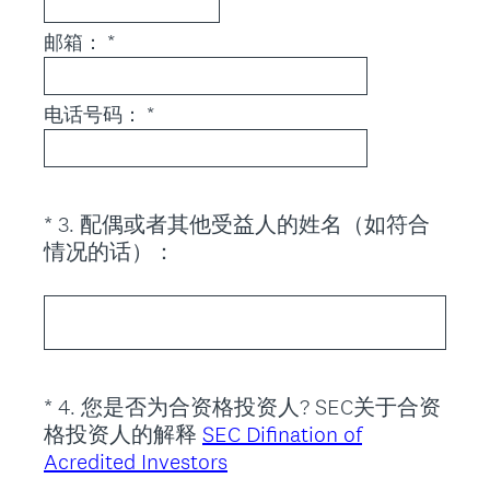
邮箱： *
电话号码： *
*
3
.
配偶或者其他受益人的姓名（如符合
Question
(
情况的话）：
Title
R
e
q
u
i
*
4
.
您是否为合资格投资人? SEC关于合资
Question
r
格投资人的解释
SEC Difination of
Title
e
(
Acredited Investors
d
R