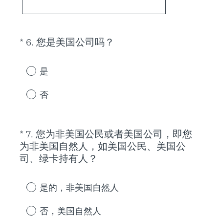
(
*
6
.
您是美国公司吗？
Question
R
Title
e
是
q
u
否
i
r
e
*
7
.
您为非美国公民或者美国公司，即您
Question
d
为非美国自然人，如美国公民、美国公
Title
.
(
司、绿卡持有人？
)
R
e
是的，非美国自然人
q
u
否，美国自然人