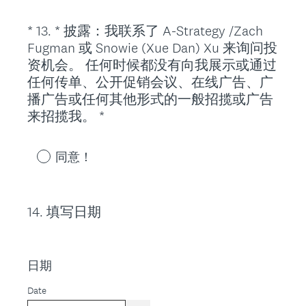
*
13
.
* 披露：我联系了 A-Strategy /Zach
Question
Fugman 或 Snowie (Xue Dan) Xu 来询问投
Title
资机会。 任何时候都没有向我展示或通过
任何传单、公开促销会议、在线广告、广
播广告或任何其他形式的一般招揽或广告
(
来招揽我。 *
R
e
同意！
q
u
i
14
.
填写日期
Question
r
Title
e
d
日期
.
)
Date