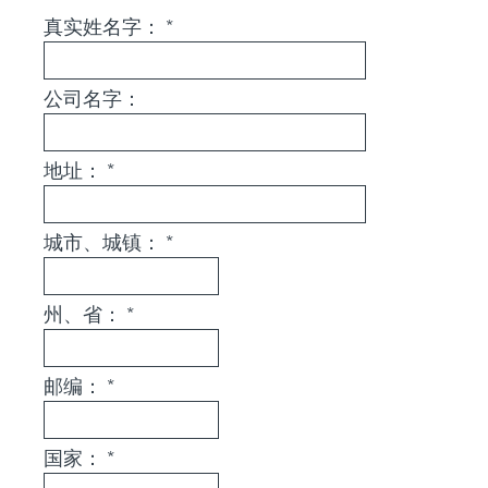
Title
e
真实姓名字： *
q
u
公司名字：
i
r
e
地址： *
d
.
)
城市、城镇： *
州、省： *
邮编： *
国家： *