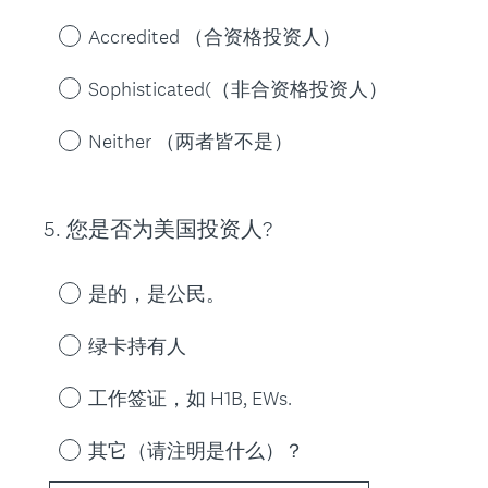
.
e
)
Accredited （合资格投资人）
q
u
Sophisticated(（非合资格投资人）
i
r
Neither （两者皆不是）
e
d
.
5
.
您是否为美国投资人?
Question
)
Title
是的，是公民。
绿卡持有人
工作签证，如 H1B, EWs.
其它（请注明是什么）？