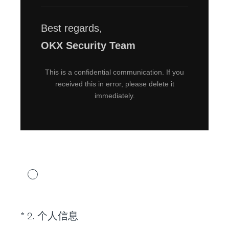
Best regards,
OKX Security Team
This is a confidential communication. If you
received this in error, please delete it
immediately.
Team
(
*
2
.
个人信息
Question
R