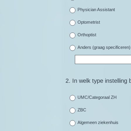
Physician Assistant
Optometrist
Orthoptist
Anders (graag specificeren)
2
.
In welk type instellin
Question
Title
UMC/Categoraal ZH
ZBC
Algemeen ziekenhuis