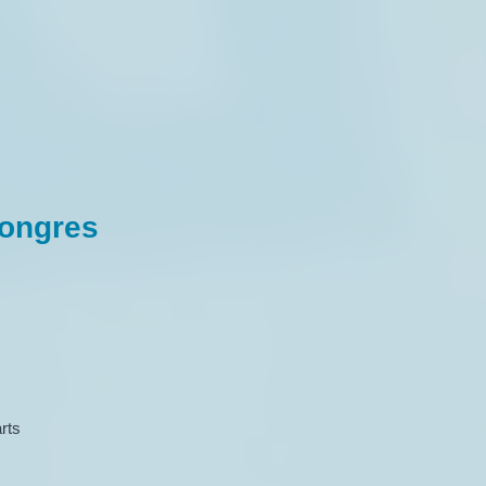
congres
rts