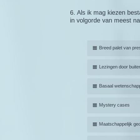
6
.
Als ik mag kiezen best
Question
in volgorde van meest na
Title
Breed palet van pre
Lezingen door buite
Basaal wetenschappe
Mystery cases
Maatschappelijk geo