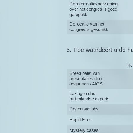
De informatievoorziening
over het congres is goed
geregeld.
De locatie van het
congres is geschikt.
5
.
Hoe waardeert u de h
Question
Title
He
Breed palet van
presentaties door
oogartsen / AIOS
Lezingen door
buitenlandse experts
Dry en wetlabs
Rapid Fires
Mystery cases