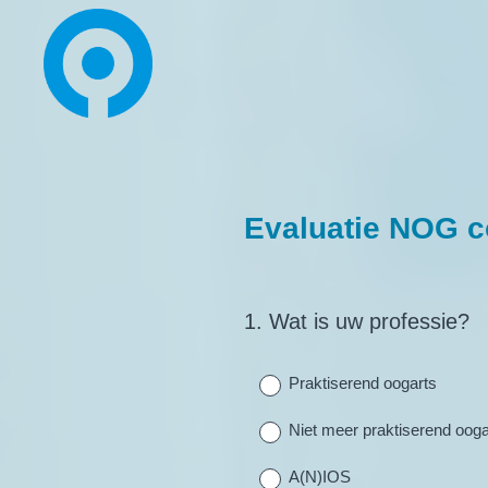
Evaluatie NOG 
1
.
Wat is uw professie?
Question
Title
Praktiserend oogarts
Niet meer praktiserend ooga
A(N)IOS