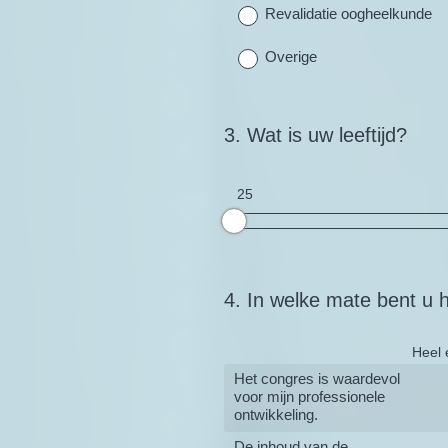
Revalidatie oogheelkunde
Overige
3
.
Wat is uw leeftijd?
Question
Title
25
4
.
In welke mate bent u h
Question
Title
Heel 
Het congres is waardevol
voor mijn professionele
ontwikkeling.
De inhoud van de