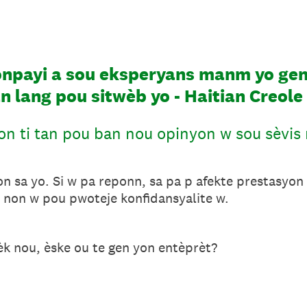
onpayi a sou eksperyans manm yo gen
n lang pou sitwèb yo - Haitian Creole
on ti tan pou ban nou opinyon w sou sèvis
n sa yo. Si w pa reponn, sa pa p afekte prestasyon
e non w pou pwoteje konfidansyalite w.
èk nou, èske ou te gen yon entèprèt?