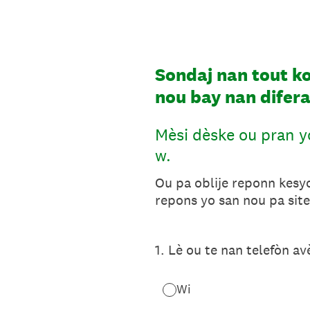
Skip
to
content
Sondaj nan tout k
nou bay nan difera
Mèsi dèske ou pran y
w.
Ou pa oblije reponn kesyo
repons yo san nou pa sit
1
.
Lè ou te nan telefòn av
Wi