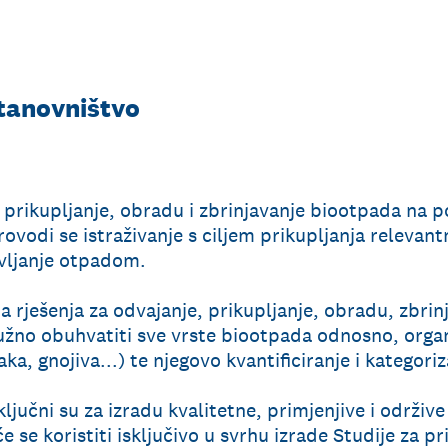
Stanovništvo
a prikupljanje, obradu i zbrinjavanje biootpada na 
odi se istraživanje s ciljem prikupljanja relevantn
avljanje otpadom.
na rješenja za odvajanje, prikupljanje, obradu, zbrin
užno obuhvatiti sve vrste biootpada odnosno, orga
ka, gnojiva...) te njegovo kvantificiranje i kategoriz
ljučni su za izradu kvalitetne, primjenjive i održive 
će se koristiti isključivo u svrhu izrade Studije za p