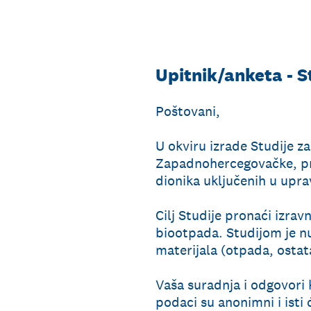
Idi
na
sadržaj
Upitnik/anketa - 
Poštovani,
U okviru izrade Studije z
Zapadnohercegovačke, prov
dionika uključenih u upr
Cilj Studije pronaći izrav
biootpada. Studijom je n
materijala (otpada, ostata
Vaša suradnja i odgovori k
podaci su anonimni i isti 