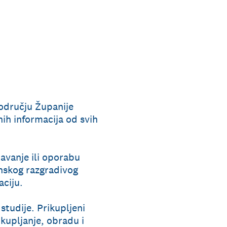
području Županije
ih informacija od svih
javanje ili oporabu
nskog razgradivog
aciju.
studije. Prikupljeni
rikupljanje, obradu i