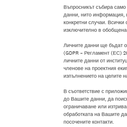
Въпросникът събира само 
данни, нито информация, 
конкретни случаи. Всички
изключително в обобщена 
Личните данни ще бъдат о
(GDPR – Регламент (ЕС) 20
личните данни от институ
членове на проектния екип
изпълнението на целите н
В съответствие с приложи
до Вашите данни, да поиск
ограничаване или изтрива
обработката на Вашите дан
посочените контакти.