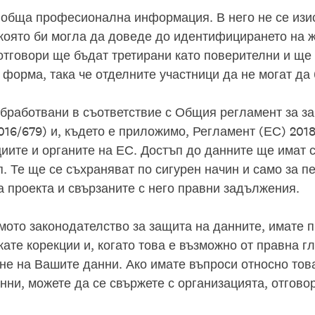
обща професионална информация. В него не се изис
която би могла да доведе до идентифицирането на ж
 отговори ще бъдат третирани като поверителни и ще
форма, така че отделните участници да не могат да
бработвани в съответствие с Общия регламент за з
16/679) и, където е приложимо, Регламент (ЕС) 2018
циите и органите на ЕС. Достъп до данните ще има
. Те ще се съхраняват по сигурен начин и само за п
а проекта и свързаните с него правни задължения.
мото законодателство за защита на данните, имате 
ате корекции и, когато това е възможно от правна гл
не на Вашите данни. Ако имате въпроси относно тов
ни, можете да се свържете с организацията, отговор