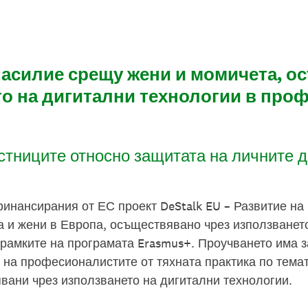
 Насилие срещу жени и момичета, 
то на дигитални технологии в про
тниците относно защитата на личните 
финансирания от ЕС проект DeStalk EU – Развитие на 
 и жени в Европа, осъществявано чрез използванет
 рамките на програмата Erasmus+. Проучването има з
 на професионалистите от тяхната практика по темат
вани чрез използването на дигитални технологии.