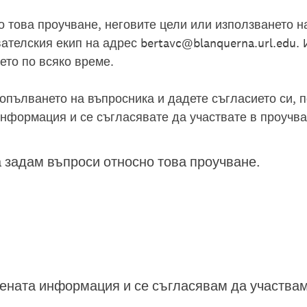
о това проучване, неговите цели или използването 
ателския екип на адрес bertavc@blanquerna.url.edu.
ето по всяко време.
опълването на въпросника и дадете съгласието си, п
информация и се съгласявате да участвате в проучва
 задам въпроси относно това проучване.
ената информация и се съгласявам да участвам