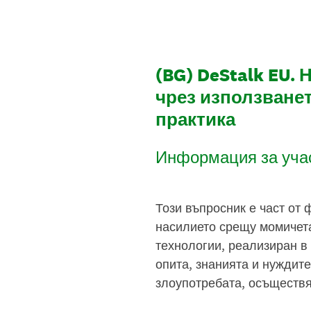
Skip
to
content
(BG) DeStalk EU.
чрез използване
практика
Информация за учас
Този въпросник е част от 
насилието срещу момичета
технологии, реализиран в
опита, знанията и нуждите
злоупотребата, осъществя