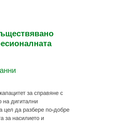
осъществявано
фесионалната
данни
капацитет за справяне с
о на дигитални
а цел да разбере по-добре
а за насилието и