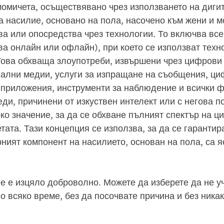
омичета, осъществявано чрез използването на дигит
а насилие, основано на пола, насочено към жени и м
ва или опосредства чрез технологии. То включва вс
ва онлайн или офлайн), при което се използват техн
ова обхваща злоупотреби, извършени чрез цифрови 
циални медии, услуги за изпращане на съобщения, ци
 приложения, инструменти за наблюдение и всички ф
еди, причинени от изкуствен интелект или с негова 
ко значение, за да се обхване пълният спектър на ц
ата. Тази концепция се използва, за да се гарантира
рният компонент на насилието, основан на пола, са я
не е изцяло доброволно. Можете да изберете да не у
о всяко време, без да посочвате причина и без ника