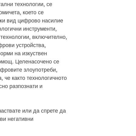
ални технологии, се
омичета, което се
еки вид цифрово насилие
ологични инструменти,
технологии, включително,
фрови устройства,
орми на изкуствен
помощ. Целенасочено се
ифровите злоупотреби,
, че както технологичното
сно разпознати и
частвате или да спрете да
кви негативни