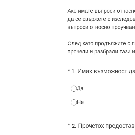
Ако имате въпроси относн
да се свържете с изследов
въпроси относно проучван
След като продължите с п
прочели и разбрали тази 
(Required.)
*
1
.
Имах възможност да
Да
Не
(Required.)
*
2
.
Прочетох предостав