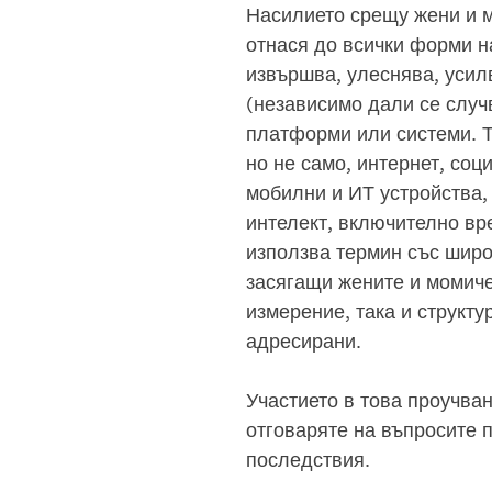
Насилието срещу жени и м
отнася до всички форми н
извършва, улеснява, усил
(независимо дали се случ
платформи или системи. Т
но не само, интернет, со
мобилни и ИТ устройства,
интелект, включително вр
използва термин със широ
засягащи жените и момичет
измерение, така и структу
адресирани.
Участието в това проучва
отговаряте на въпросите п
последствия.