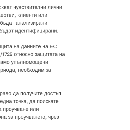
кват чувствителни лични
ертви, клиенти или
 бъдат анализирани
 бъдат идентифицирани.
ащита на данните на ЕС
/1725 относно защитата на
т само упълномощени
ериода, необходим за
право да получите достъп
една точка, да поискате
а проучване или
на за проучването, чрез