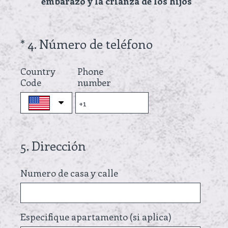
embarazo y la crianza de los hijos
.
)
(
*
4
.
Número de teléfono
Question
R
Title
Country
Phone
e
Code
number
q
u
i
r
5
.
Dirección
Question
e
Title
d
Numero de casa y calle
.
)
Especifique apartamento (si aplica)