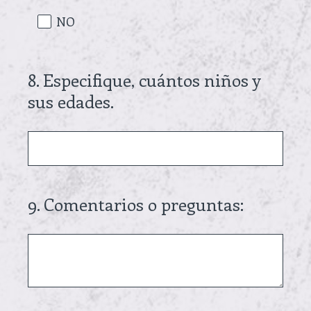
q
NO
u
i
r
8
.
Especifique, cuántos niños y
Question
e
sus edades.
Title
d
.
)
9
.
Comentarios o preguntas:
Question
Title