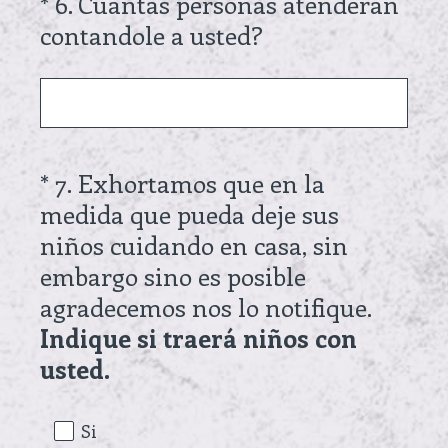
*
6
.
Cuántas personas atenderán
Question
(
contandole a usted?
Title
R
e
q
u
*
7
.
Exhortamos que en la
Question
i
medida que pueda deje sus
Title
r
niños cuidando en casa, sin
e
embargo sino es posible
d
agradecemos nos lo notifique.
.
Indique si traerá niños con
)
(
usted.
R
e
Si