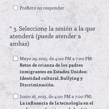
Prefiero no responder
*
3
.
Seleccione la sesión a la que
Question
atenderá (puede atender a
Title
(
ambas)
R
e
Mayo 29, 2025, de 4:00 PM a 7:00 PM:
q
Retos de crianza de los padres
inmigrantes en Estados Unidos:
u
Identidad cultural, Bullying y
i
Discriminación.
r
e
Junio 26, 2025, de 4:00 PM a 7:00 PM:
d
La influencia de la tecnología en el