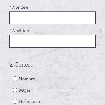
R
Title
*
Nombre
e
q
u
i
*
Apellido
r
e
d
.
2
.
Genero:
Question
)
Title
Hombre
Mujer
No binario