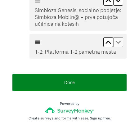
Simbioza Genesis, socialno podjetje:
Simbioza Mobiln@ – prva potujoča
učilnica na kolesih
Move up T-
Move d
T-2: Platforma T-2 pametna mesta
Done
Powered by
Create surveys and forms with ease.
Sign up free.