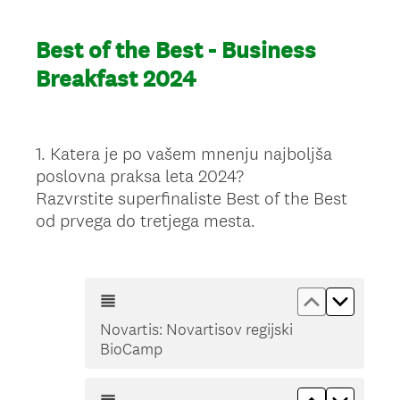
Best of the Best - Business
Breakfast 2024
1
.
Katera je po vašem mnenju najboljša
Question
poslovna praksa leta 2024?
Title
Razvrstite superfinaliste Best of the Best
od prvega do tretjega mesta.
Move up No
Move d
Novartis: Novartisov regijski
BioCamp
Move up Si
Move do