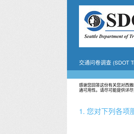
跳
转
到
内
容
交通问卷调查 (SDOT Trans
感谢您回答这份有关您对西雅图
通可用性。请尽可能提供详尽
1
.
您对下列各项