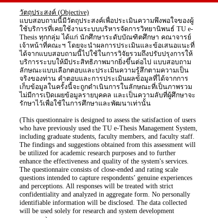
วัตถุประสงค์ (Objective)
แบบสอบถามนี้มีวัตถุประสงค์เพื่อประเมินความพึงพอใจของผู้
ใช้บริการที่เคยใช้งานระบบบริหารจัดการวิทยานิพนธ์ TU e-
Thesis ทุกกลุ่ม ได้แก่ นักศึกษาระดับบัณฑิตศึกษา คณาจารย์
เจ้าหน้าที่คณะฯ โดยจะนำผลการประเมินและข้อเสนอแนะที่
ได้จากแบบสอบถามนี้ไปใช้ในการวิจัยรวมถึงปรับปรุงการให้
บริการระบบให้มีประสิทธิภาพมากยิ่งขึ้นต่อไป แบบสอบถาม
ลักษณะแบบเลือกตอบและประเมินความรู้สึกตามความเป็น
จริงของท่าน คำตอบและการประเมินผลข้อมูลที่ได้จากการ
เก็บข้อมูลในครั้งนี้จะถูกดำเนินการในลักษณะที่เป็นภาพรวม
ไม่มีการเปิดเผยข้อมูลรายบุคคล และเป็นความลับที่ผู้ศึกษาจะ
รักษาไว้เพื่อใช้ในการศึกษาและพัฒนาเท่านั้น
(This questionnaire is designed to assess the satisfaction of users
who have previously used the TU e-Thesis Management System,
including graduate students, faculty members, and faculty staff.
The findings and suggestions obtained from this assessment will
be utilized for academic research purposes and to further
enhance the effectiveness and quality of the system's services.
The questionnaire consists of close-ended and rating scale
questions intended to capture respondents’ genuine experiences
and perceptions. All responses will be treated with strict
confidentiality and analyzed in aggregate form. No personally
identifiable information will be disclosed. The data collected
will be used solely for research and system development