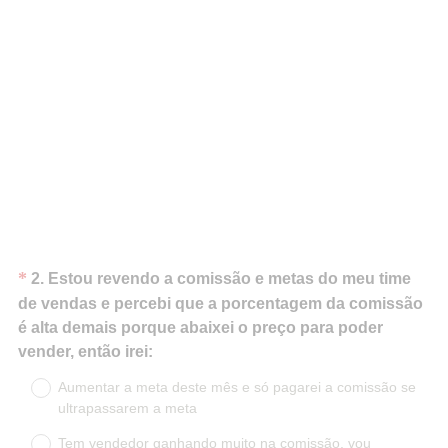
)
Question
*
2
.
Estou revendo a comissão e metas do meu time
Title
de vendas e percebi que a porcentagem da comissão
é alta demais porque abaixei o preço para poder
(
vender, então irei:
O
Aumentar a meta deste mês e só pagarei a comissão se
b
ultrapassarem a meta
r
Tem vendedor ganhando muito na comissão, vou
i