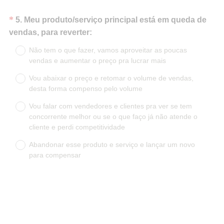
Question
*
5
.
Meu produto/serviço principal está em queda de
(
Title
vendas, para reverter:
O
Não tem o que fazer, vamos aproveitar as poucas
b
vendas e aumentar o preço pra lucrar mais
r
Vou abaixar o preço e retomar o volume de vendas,
i
desta forma compenso pelo volume
g
a
Vou falar com vendedores e clientes pra ver se tem
t
concorrente melhor ou se o que faço já não atende o
cliente e perdi competitividade
ó
r
Abandonar esse produto e serviço e lançar um novo
i
para compensar
o
)