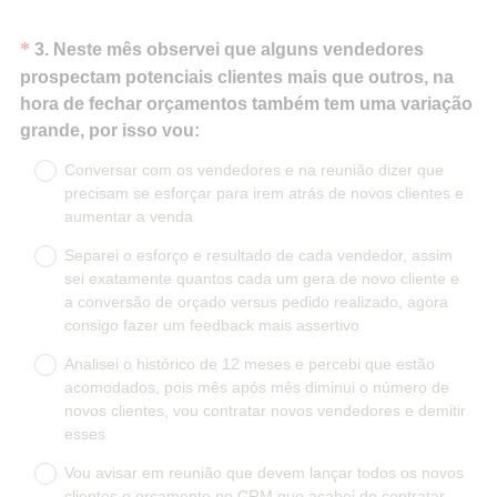
Question
*
3
.
Neste mês observei que alguns vendedores
Title
prospectam potenciais clientes mais que outros, na
hora de fechar orçamentos também tem uma variação
(
grande, por isso vou:
O
Conversar com os vendedores e na reunião dizer que
b
precisam se esforçar para irem atrás de novos clientes e
r
aumentar a venda
i
Separei o esforço e resultado de cada vendedor, assim
g
sei exatamente quantos cada um gera de novo cliente e
a
a conversão de orçado versus pedido realizado, agora
t
consigo fazer um feedback mais assertivo
ó
Analisei o histórico de 12 meses e percebi que estão
r
acomodados, pois mês após mês diminui o número de
i
novos clientes, vou contratar novos vendedores e demitir
o
esses
)
Vou avisar em reunião que devem lançar todos os novos
clientes e orçamento no CRM que acabei de contratar,