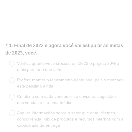
Question
*
1
.
Final de 2022 e agora você vai estipular as metas
(
Title
de 2023, você:
O
Verifica quanto você cresceu em 2022 e projeta 20% a
b
mais para ano que vem
r
Prefere manter o faturamento deste ano, pois o mercado
i
está péssimo ainda
g
a
Combina com cada vendedor de enviar as sugestões
t
das vendas e tira uma média.
ó
Analisa informações sobre o setor que atua, clientes,
r
concorrência, mix de produtos e recursos internos com a
i
capacidade de entrega
o