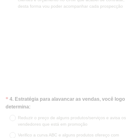
desta forma vou poder acompanhar cada prospecção
Question
*
4
.
Estratégia para alavancar as vendas, você logo
(
Title
determina:
O
Reduzir o preço de alguns produtos/serviços e avisa os
b
vendedores que está em promoção
r
Verifico a curva ABC e alguns produtos ofereço com
i