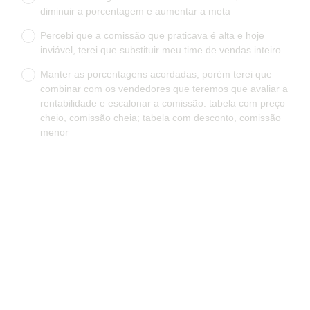
diminuir a porcentagem e aumentar a meta
g
a
Percebi que a comissão que praticava é alta e hoje
t
inviável, terei que substituir meu time de vendas inteiro
ó
Manter as porcentagens acordadas, porém terei que
r
combinar com os vendedores que teremos que avaliar a
i
rentabilidade e escalonar a comissão: tabela com preço
o
cheio, comissão cheia; tabela com desconto, comissão
)
menor