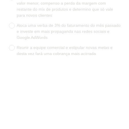
valor menor, compenso a perda da margem com
g
restante do mix de produtos e determino que só vale
a
para novos clientes
t
Aloca uma verba de 3% do faturamento do mês passado
ó
e investe em mais propaganda nas redes sociais e
r
Google AdWords
i
o
Reunir a equipe comercial e estipular novas metas e
)
desta vez fará uma cobrança mais acirrada