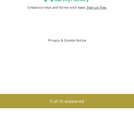
Create surveys and forms with ease.
Sign up free.
Privacy
&
Cookie Notice
Current Progress,
0 of 10 answered