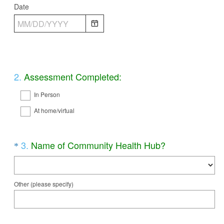
u
Date
i
r
e
d
.
Question
2
.
Assessment Completed:
)
Title
In Person
At home/virtual
Question
(
3
.
Name of Community Health Hub?
*
R
Title
e
q
Other (please specify)
u
i