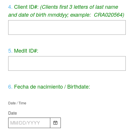
r
Question
4
.
Client ID#:
(Clients first 3 letters of last name
e
Title
and date of birth mmddyy; example: CRA020564)
d
.
)
Question
5
.
MedIt ID#:
Title
Question
6
.
Fecha de nacimiento / Birthdate:
Title
Date / Time
Date