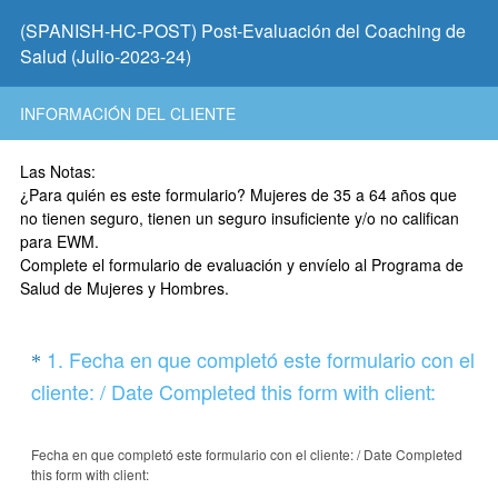
(SPANISH-HC-POST) Post-Evaluación del Coaching de
Salud (Julio-2023-24)
INFORMACIÓN DEL CLIENTE
Las Notas:
¿Para quién es este formulario? Mujeres de 35 a 64 años que
no tienen seguro, tienen un seguro insuficiente y/o no califican
para EWM.
Complete el formulario de evaluación y envíelo al Programa de
Salud de Mujeres y Hombres.
Question
1
.
Fecha en que completó este formulario con el
*
Title
(
cliente: / Date Completed this form with client:
R
e
Fecha en que completó este formulario con el cliente: / Date Completed
this form with client:
q