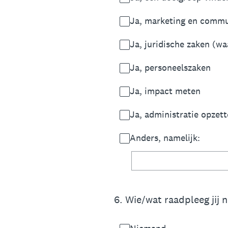
Ja, marketing en commun
Ja, juridische zaken (w
Ja, personeelszaken
Ja, impact meten
Ja, administratie opzet
Anders, namelijk:
6
.
Wie/wat raadpleeg jij n