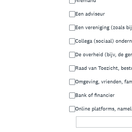
Niemand
Een adviseur
Een vereniging (zoals b
Collega (sociaal) onder
De overheid (bijv, de g
Raad van Toezicht, best
Omgeving, vrienden, fam
Bank of financier
Online platforms, namel