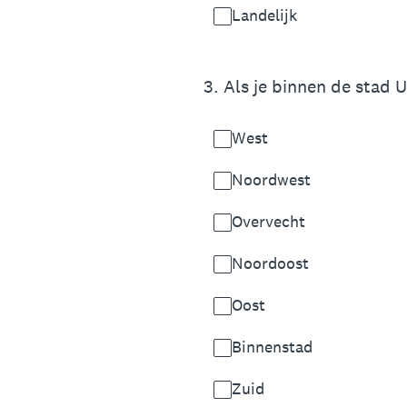
Landelijk
3
.
Als je binnen de stad U
West
Noordwest
Overvecht
Noordoost
Oost
Binnenstad
Zuid