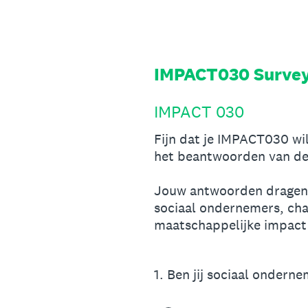
Skip
to
content
IMPACT030 Surve
IMPACT 030
Fijn dat je IMPACT030 wi
het beantwoorden van de
Jouw antwoorden dragen b
sociaal ondernemers, cha
maatschappelijke impact 
1
.
Ben jij sociaal ondernem