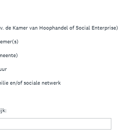
ijv. de Kamer van Hoophandel of Social Enterprise)
nemer(s)
emeente)
uur
ilie en/of sociale netwerk
ijk: