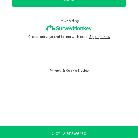
Powered by
Create surveys and forms with ease.
Sign up free.
Privacy
&
Cookie Notice
Current Progress,
0 of 12 answered