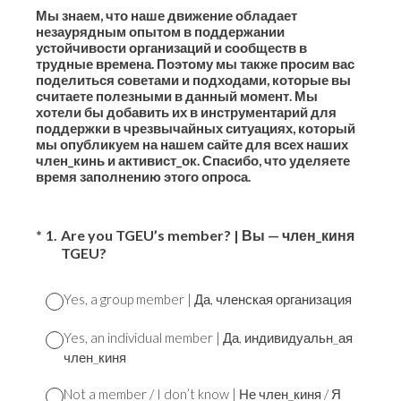
Мы знаем, что наше движение обладает
незаурядным опытом в поддержании
устойчивости организаций и сообществ в
трудные времена. Поэтому мы также просим вас
поделиться советами и подходами, которые вы
считаете полезными в данный момент. Мы
хотели бы добавить их в инструментарий для
поддержки в чрезвычайных ситуациях, который
мы опубликуем на нашем сайте для всех наших
член_кинь и активист_ок. Спасибо, что уделяете
время заполнению этого опроса.
(Required.)
*
1
.
Are you TGEU’s member? | Вы — член_киня
TGEU?
Yes, a group member | Да, членская организация
Yes, an individual member | Да, индивидуальн_ая
член_киня
Not a member / I don’t know | Не член_киня / Я