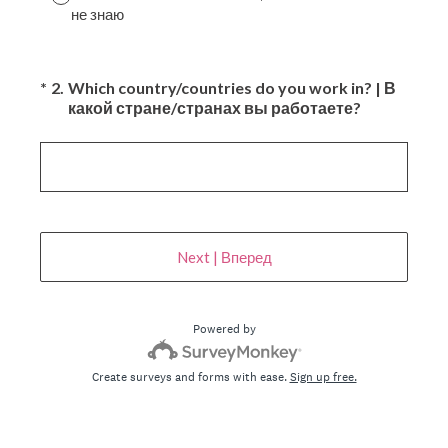
не знаю
(Required.)
*
2
.
Which country/countries do you work in? | В
какой стране/странах вы работаете?
Next | Вперед
Powered by
Create surveys and forms with ease.
Sign up free.