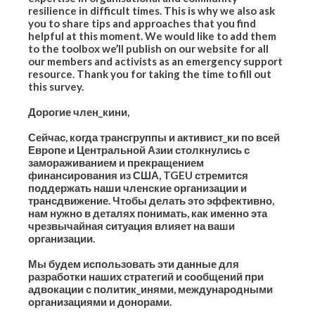
resilience in difficult times. This is why we also ask
you to share tips and approaches that you find
helpful at this moment. We would like to add them
to the toolbox we’ll publish on our website for all
our members and activists as an emergency support
resource. Thank you for taking the time to fill out
this survey.
Дорогие член_кини,
Сейчас, когда трансгруппы и активист_ки по всей
Европе и Центральной Азии столкнулись с
замораживанием и прекращением
финансирования из США, TGEU стремится
поддержать наши членские организации и
трансдвижение. Чтобы делать это эффективно,
нам нужно в деталях понимать, как именно эта
чрезвычайная ситуация влияет на ваши
организации.
Мы будем использовать эти данные для
разработки наших стратегий и сообщений при
адвокации с политик_инями, международными
организациями и донорами.