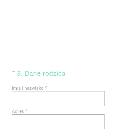
(Wymagane)
*
3
.
Dane rodzica
Imię i nazwisko
*
Adres
*