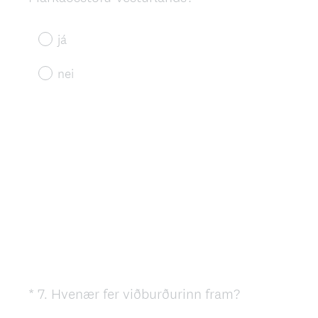
R
e
já
q
u
nei
i
r
e
d
.
)
(
*
7
.
Hvenær fer viðburðurinn fram?
Question
R
Title