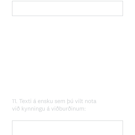
e
q
u
i
r
e
d
.
)
11
.
Texti á ensku sem þú vilt nota
Question
við kynningu á viðburðinum:
Title