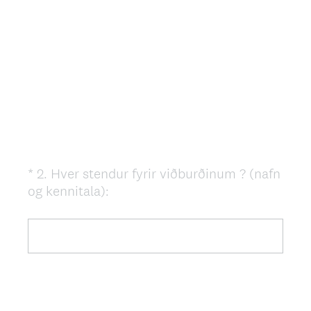
i
r
e
d
.
)
*
2
.
Hver stendur fyrir viðburðinum ? (nafn
Question
(
og kennitala):
Title
R
e
q
u
i
r