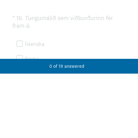
*
16
.
Tungumálið sem viðburðurinn fer
Question
(
fram á:
Title
R
e
Íslenska
q
u
Enska
i
0
of
19
answered
r
Annað tungumál...
e
d
.
)