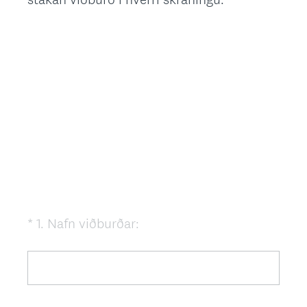
(
*
1
.
Nafn viðburðar:
Question
R
Title
e
q
u