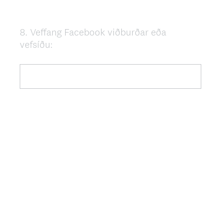
8
.
Veffang Facebook viðburðar eða
Question
vefsíðu:
Title