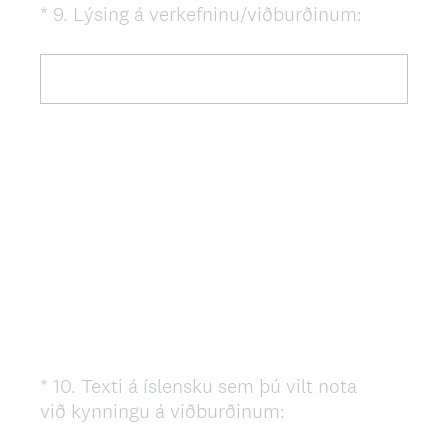
(
*
9
.
Lýsing á verkefninu/viðburðinum:
Question
R
Title
e
q
u
i
r
e
d
.
)
*
10
.
Texti á íslensku sem þú vilt nota
Question
(
við kynningu á viðburðinum:
Title
R