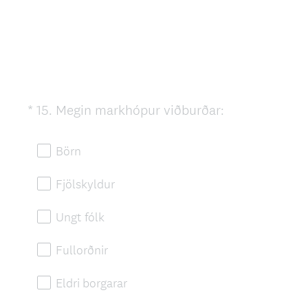
.
)
(
*
15
.
Megin markhópur viðburðar:
Question
R
Title
e
Börn
q
u
Fjölskyldur
i
r
Ungt fólk
e
d
Fullorðnir
.
)
Eldri borgarar