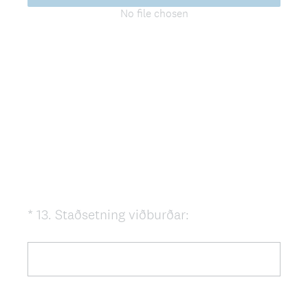
No file chosen
(
*
13
.
Staðsetning viðburðar:
Question
R
Title
e
q
u
i