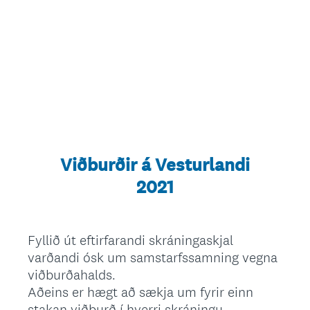
Viðburðir á Vesturlandi
2021
Fyllið út eftirfarandi skráningaskjal
varðandi ósk um samstarfssamning vegna
viðburðahalds.
Aðeins er hægt að sækja um fyrir einn
stakan viðburð í hverri skráningu.