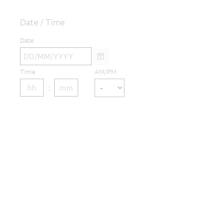
e
q
Date / Time
u
Date
i
r
e
Time
AM/PM
d
.
)