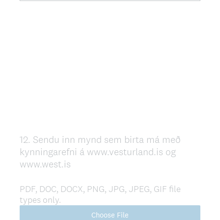
12
.
Sendu inn mynd sem birta má með
Question
kynningarefni á www.vesturland.is og
Title
www.west.is
PDF, DOC, DOCX, PNG, JPG, JPEG, GIF file
types only.
Choose File