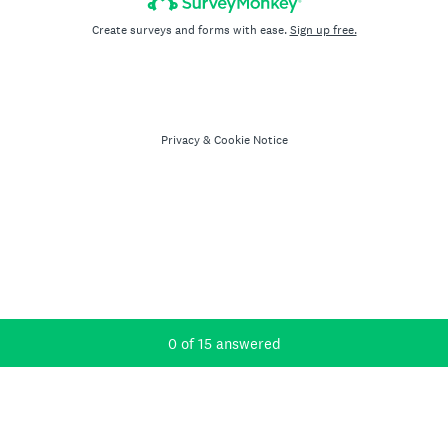
Create surveys and forms with ease.
Sign up free.
Privacy
&
Cookie Notice
Current Progress,
0 of 15 answered