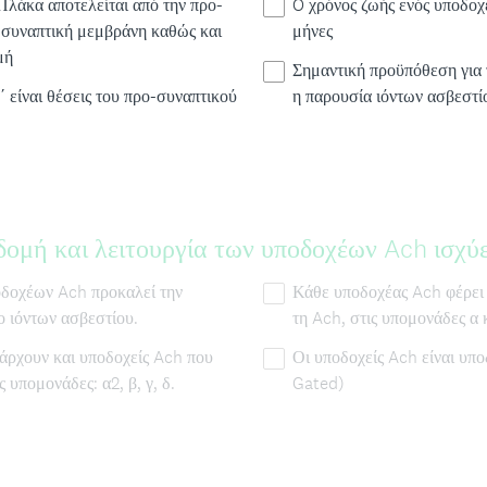
Πλάκα αποτελείται από την προ-
O χρόνος ζωής ενός υποδοχ
-συναπτική μεμβράνη καθώς και
μήνες
μή
Σημαντική προϋπόθεση για 
΄΄ είναι θέσεις του προ-συναπτικού
η παρουσία ιόντων ασβεστί
δομή και λειτουργία των υποδοχέων Ach ισχύε
οδοχέων Ach προκαλεί την
Κάθε υποδοχέας Ach φέρει 
ο ιόντων ασβεστίου.
τη Ach, στις υπομονάδες α κ
άρχουν και υποδοχείς Ach που
Οι υποδοχείς Ach είναι υπο
 υπομονάδες: α2, β, γ, δ.
Gated)