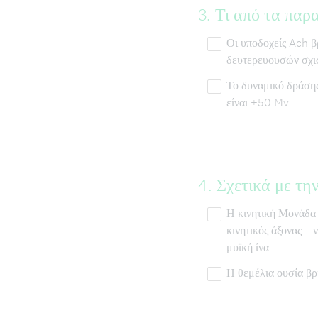
Question
3
.
Τι από τα παρα
Title
Οι υποδοχείς Ach β
δευτερευουσών σχι
Το δυναμικό δράσης
είναι +50 Mv
Question
4
.
Σχετικά με την
Title
Η κινητική Μονάδα α
κινητικός άξονας – 
μυϊκή ίνα
Η θεμέλια ουσία βρ