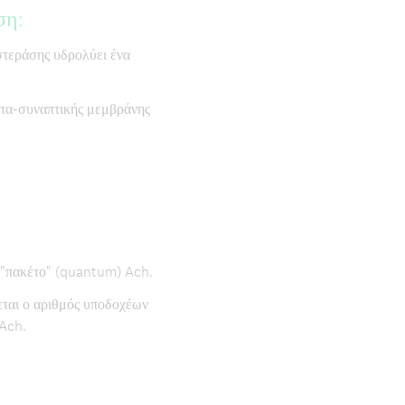
ση:
στεράσης υδρολύει ένα
ετα-συναπτικής μεμβράνης
α "πακέτο" (quantum) Ach.
εται ο αριθμός υποδοχέων
 Ach.