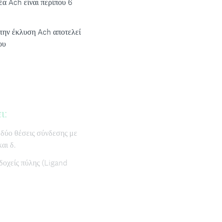
έα Ach είναι περίπου 6
την έκλυση Ach αποτελεί
ου
ι:
δύο θέσεις σύνδεσης με
αι δ.
δοχείς πύλης (Ligand