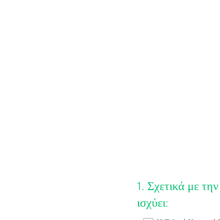
Question
1
.
Σχετικά με την
Title
ισχύει: