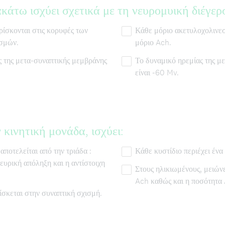
κάτω ισχύει σχετικά με τη νευρομυική διέγερ
ρίσκονται στις κορυφές των
Κάθε μόριο ακετυλοχολινε
σμών.
μόριο Ach.
 της μετα-συναπτικής μεμβράνης
Το δυναμικό ηρεμίας της μ
είναι -60 Mv.
 κινητική μονάδα, ισχύει:
ποτελείται από την τριάδα :
Κάθε κυστίδιο περιέχει έν
νευρική απόληξη και η αντίστοιχη
Στους ηλικιωμένους, μειών
Ach καθώς και η ποσότητα
ίσκεται στην συναπτική σχισμή.