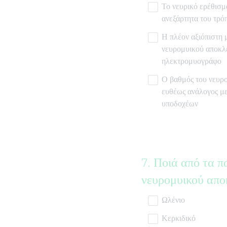
Το νευρικό ερέθισμα
ανεξάρτητα του τρό
Η πλέον αξιόπιστη
νευρομυικού αποκλε
ηλεκτρομυογράφο
Ο βαθμός του νευρο
ευθέως ανάλογος μ
υποδοχέων
Question
7
.
Ποιά από τα π
Title
νευρομυικού απο
Ωλένιο
Κερκιδικό