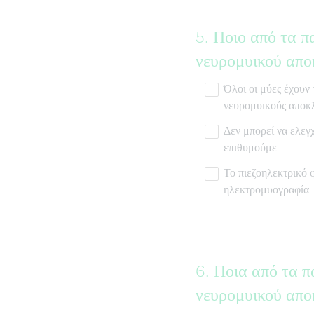
Question
5
.
Ποιο από τα π
Title
νευρομυικού απο
Όλοι οι μύες έχουν 
νευρομυικούς αποκλ
Δεν μπορεί να ελεγ
επιθυμούμε
Το πιεζοηλεκτρικό 
ηλεκτρομυογραφία
Question
6
.
Ποια από τα π
Title
νευρομυικού απο