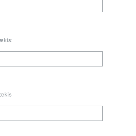
ækis:
tækis