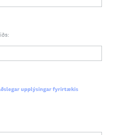
iðs:
ðslegar upplýsingar fyrirtækis