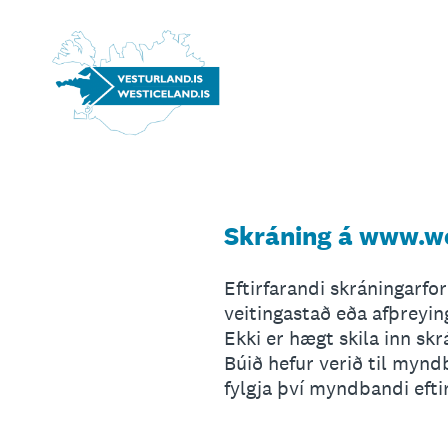
Skip
to
content
Skráning á www.we
Eftirfarandi skráningarf
veitingastað eða afþreyi
Ekki er hægt skila inn skrá
Búið hefur verið til mynd
fylgja því myndbandi efti