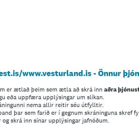
st.is/www.vesturland.is - Önnur þjó
orm er ætlað þeim sem ætla að skrá inn
aðra þjónus
ngu eða uppfæra upplýsingar um slíkan.
ningunni nema allir reitir séu útfylltir.
band þar sem farið er í gegnum skráninguna skref fy
r og skrá inn sínar upplýsingar jafnóðum.