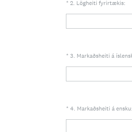
(Required.)
*
2
.
Lögheiti fyrirtækis:
(Required.)
*
3
.
Markaðsheiti á íslens
(Required.)
*
4
.
Markaðsheiti á ensku