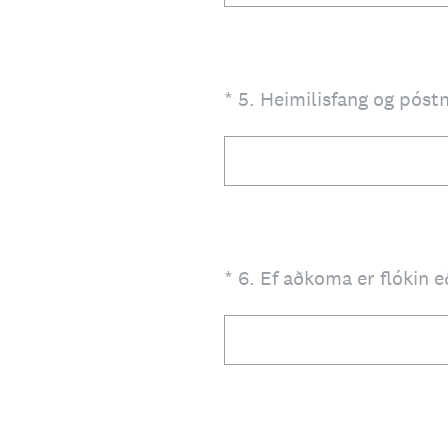
(Required.)
*
5
.
Heimilisfang og póst
(Required.)
*
6
.
Ef aðkoma er flókin e