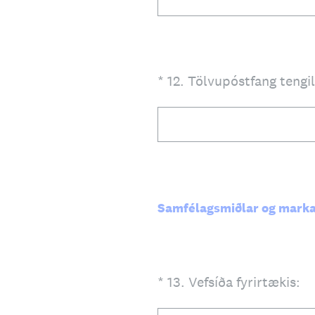
(Required.)
*
12
.
Tölvupóstfang tengil
Samfélagsmiðlar og marka
(Required.)
*
13
.
Vefsíða fyrirtækis: