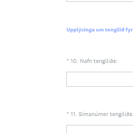
Upplýsinga um tengilið fyr
(Required.)
*
10
.
Nafn tengiliðs:
(Required.)
*
11
.
Símanúmer tengiliðs