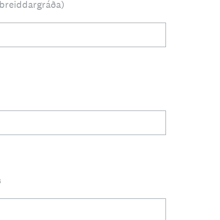
 breiddargráða)
s