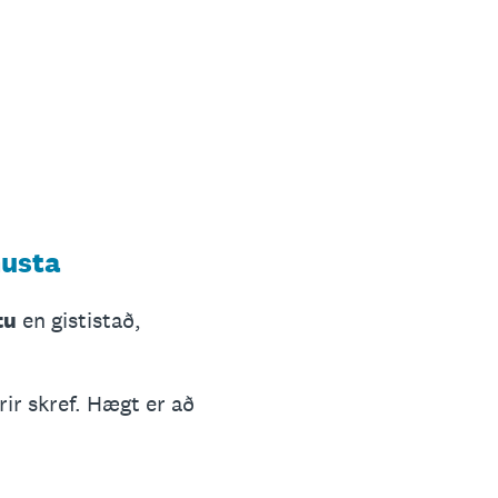
nusta
tu
en gististað,
rir skref. Hægt er að