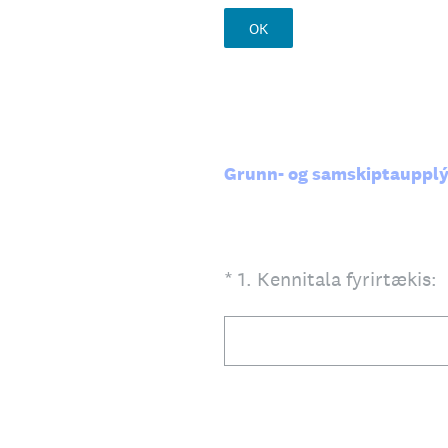
OK
Grunn- og samskiptaupplýs
(Required.)
*
1
.
Kennitala fyrirtækis: