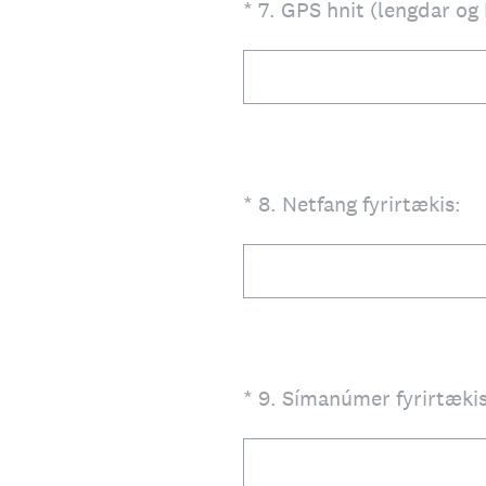
(Required.)
*
7
.
GPS hnit (lengdar og
(Required.)
*
8
.
Netfang fyrirtækis:
(Required.)
*
9
.
Símanúmer fyrirtæki