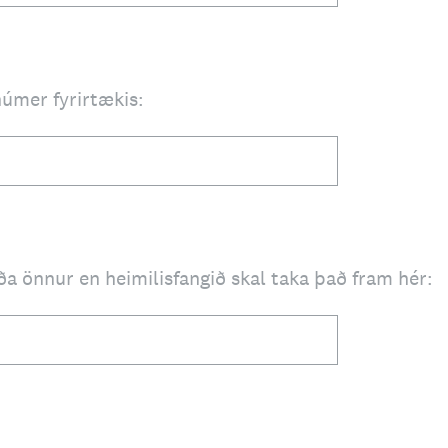
númer fyrirtækis:
ða önnur en heimilisfangið skal taka það fram hér: