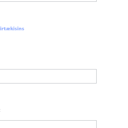
irtækisins
: