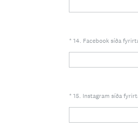
(Required.)
*
14
.
Facebook síða fyrirt
(Required.)
*
15
.
Instagram síða fyrir