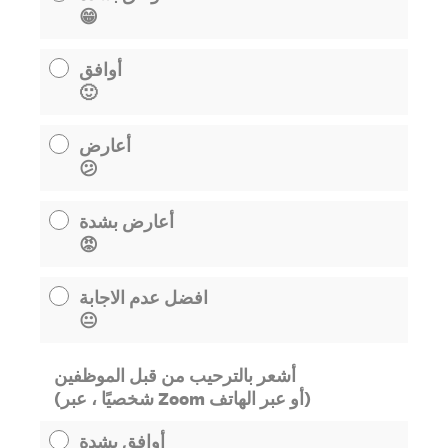
😁
أوافق
🙂
أعارض
😕
أعارض بشدة
😡
افضل عدم الاجابة
😐
أشعر بالترحيب من قبل الموظفين
(شخصيًا ، عبر Zoom أو عبر الهاتف)
أوافق بشدة