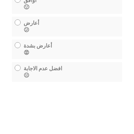
أوافق
🙂
أعارض
😕
أعارض بشدة
😡
افضل عدم الاجابة
😐