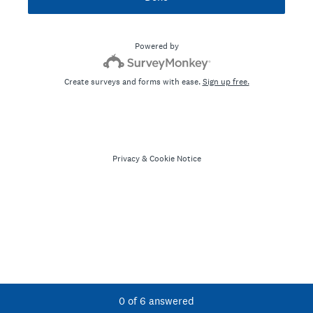
Powered by
Create surveys and forms with ease.
Sign up free.
Privacy
&
Cookie Notice
Current Progress,
0 of 6 answered