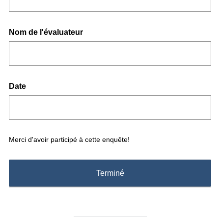
Question
Nom de l'évaluateur
Title
Question
Date
Title
Merci d'avoir participé à cette enquête!
Terminé