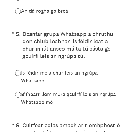
An dá rogha go breá
(Required.)
*
5
.
Déanfar grúpa Whatsapp a chruthú
don chlub leabhar. Is féidir leat a
chur in iúl anseo má tá tú sásta go
gcuirfí leis an ngrúpa tú.
Is féidir mé a chur leis an ngrúpa
Whatsapp
B'fhearr liom mura gcuirfí leis an ngrúpa
Whatsapp mé
(Required.)
*
6
.
Cuirfear eolas amach ar ríomhphost ó