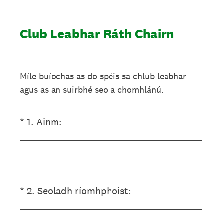
Club Leabhar Ráth Chairn
Míle buíochas as do spéis sa chlub leabhar
agus as an suirbhé seo a chomhlánú.
(Required.)
*
1
.
Ainm:
(Required.)
*
2
.
Seoladh ríomhphoist: