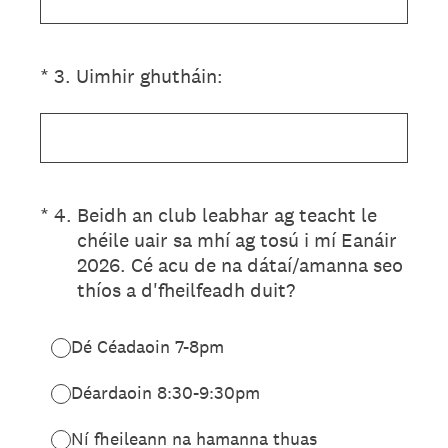
(Required.)
*
3
.
Uimhir ghutháin:
(Required.)
*
4
.
Beidh an club leabhar ag teacht le
chéile uair sa mhí ag tosú i mí Eanáir
2026. Cé acu de na dátaí/amanna seo
thíos a d'fheilfeadh duit?
Dé Céadaoin 7-8pm
Déardaoin 8:30-9:30pm
Ní fheileann na hamanna thuas