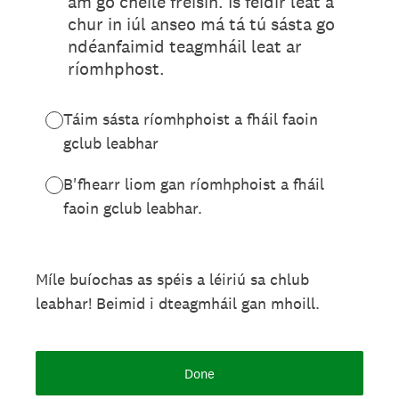
am go chéile freisin. Is féidir leat a
chur in iúl anseo má tá tú sásta go
ndéanfaimid teagmháil leat ar
ríomhphost.
Táim sásta ríomhphoist a fháil faoin
gclub leabhar
B'fhearr liom gan ríomhphoist a fháil
faoin gclub leabhar.
Míle buíochas as spéis a léiriú sa chlub
leabhar! Beimid i dteagmháil gan mhoill.
Done