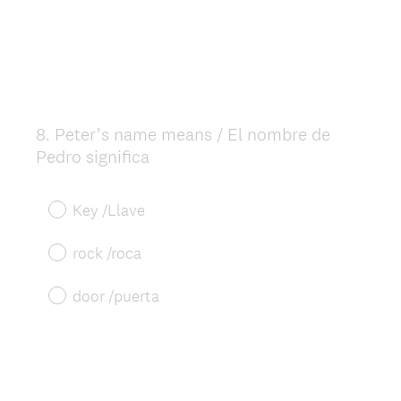
8
.
Peter’s name means / El nombre de
Question
Pedro significa
Title
Key /Llave
rock /roca
door /puerta