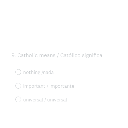
9
.
Catholic means / Católico significa
Question
Title
nothing /nada
important / importante
universal / universal