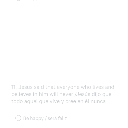
11
.
Jesus said that everyone who lives and
Question
believes in him will never /Jesús dijo que
Title
todo aquel que vive y cree en él nunca
Be happy / será feliz