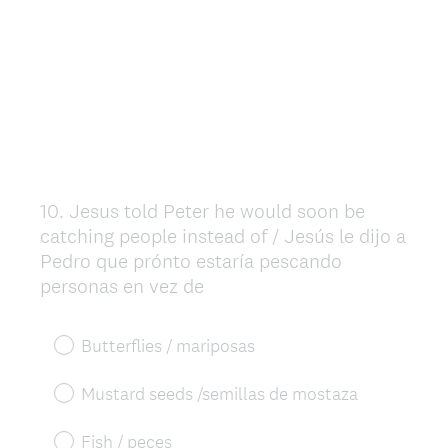
10
.
Jesus told Peter he would soon be
Question
catching people instead of / Jesús le dijo a
Title
Pedro que prónto estaría pescando
personas en vez de
Butterflies / mariposas
Mustard seeds /semillas de mostaza
Fish / peces