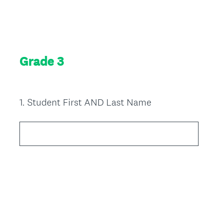
Grade 3
1
.
Student First AND Last Name
Question
Title