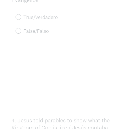
Evangelios
True/Verdadero
False/Falso
4
.
Jesus told parables to show what the
Question
Kingdom of God is like / Jesús contaba
Title