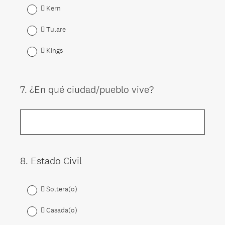
 Kern
 Tulare
 Kings
7
.
¿En qué ciudad/pueblo vive?
Question
Title
8
.
Estado Civil
Question
Title
 Soltera(o)
 Casada(o)