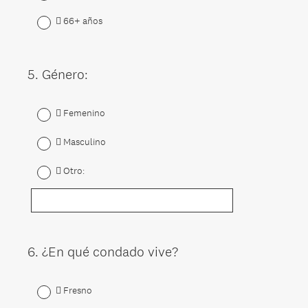
 66+ años
5
.
Género:
Question
Title
 Femenino
 Masculino
 Otro:
6
.
¿En qué condado vive?
Question
Title
 Fresno