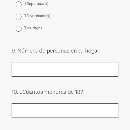
 Separada(o)
 Divorciada(o)
 Viuda(o)
9
.
Número de personas en tu hogar:
Question
Title
10
.
¿Cuantos menores de 18?
Question
Title