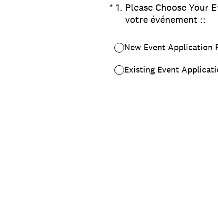
(Required.)
*
1
.
Please Choose Your Ev
votre événement ::
New Event Application 
Existing Event Applicat