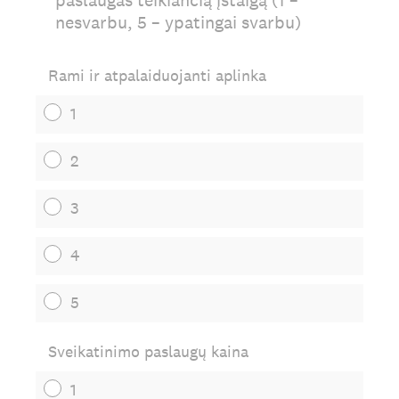
paslaugas teikiančią įstaigą (1 –
nesvarbu, 5 – ypatingai svarbu)
Rami ir atpalaiduojanti aplinka
1
2
3
4
5
Sveikatinimo paslaugų kaina
1