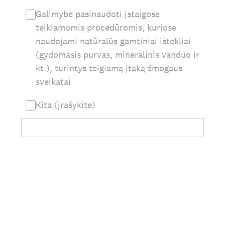
Galimybė pasinaudoti įstaigose
teikiamomis procedūromis, kuriose
naudojami natūralūs gamtiniai ištekliai
(gydomasis purvas, mineralinis vanduo ir
kt.), turintys teigiamą įtaką žmogaus
sveikatai
Kita (įrašykite)