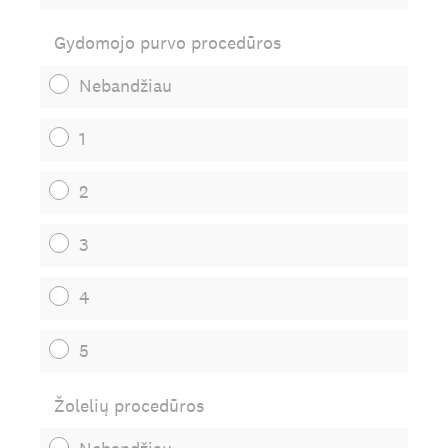
Gydomojo purvo procedūros
Nebandžiau
1
2
3
4
5
Žolelių procedūros