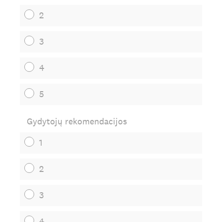
2
3
4
5
Gydytojų rekomendacijos
1
2
3
4