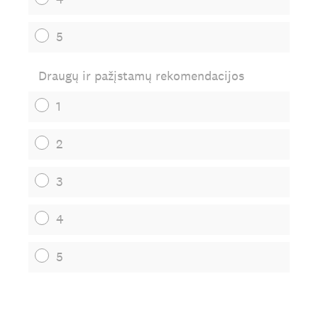
5
Draugų ir pažįstamų rekomendacijos
1
2
3
4
5