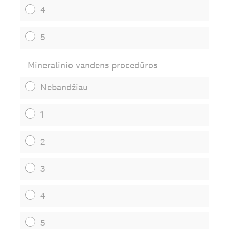
4
5
Mineralinio vandens procedūros
Nebandžiau
1
2
3
4
5