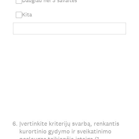
Daugiau nei 3 savaitės
Kita
6
.
Įvertinkite kriterijų svarbą, renkantis
kurortinio gydymo ir sveikatinimo