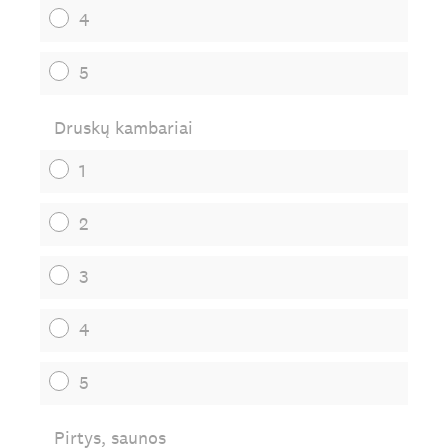
4
5
Druskų kambariai
1
2
3
4
5
Pirtys, saunos