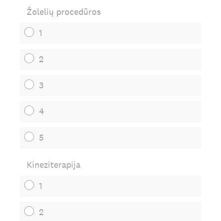
Žolelių procedūros
1
2
3
4
5
Kineziterapija
1
2