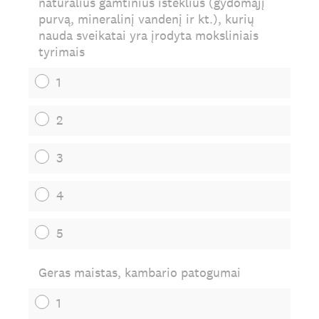
natūralius gamtinius išteklius (gydomąjį
purvą, mineralinį vandenį ir kt.), kurių
nauda sveikatai yra įrodyta moksliniais
tyrimais
1
2
3
4
5
Geras maistas, kambario patogumai
1