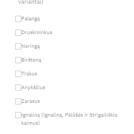
variantai)
Palangą
Druskininkus
Neringą
Birštoną
Trakus
Anykščius
Zarasus
Ignaliną (Ignaliną, Palūšės ir Strigailiškio
kaimus)