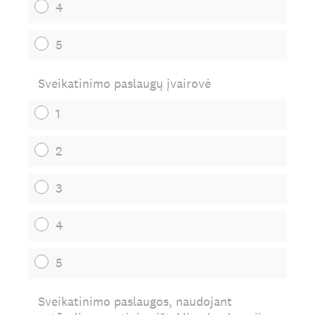
4
5
Sveikatinimo paslaugų įvairovė
1
2
3
4
5
Sveikatinimo paslaugos, naudojant