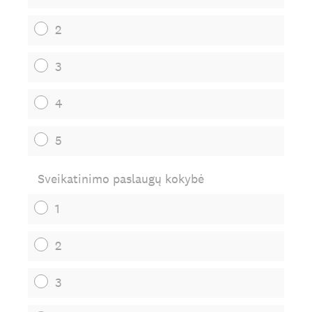
2
3
4
5
Sveikatinimo paslaugų kokybė
1
2
3