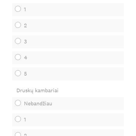
1
2
3
4
5
Druskų kambariai
Nebandžiau
1
2