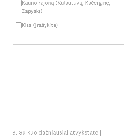
Kauno rajoną (Kulautuvą, Kačerginę,
Zapyškį)
Kita (įrašykite)
3
.
Su kuo dažniausiai atvykstate į