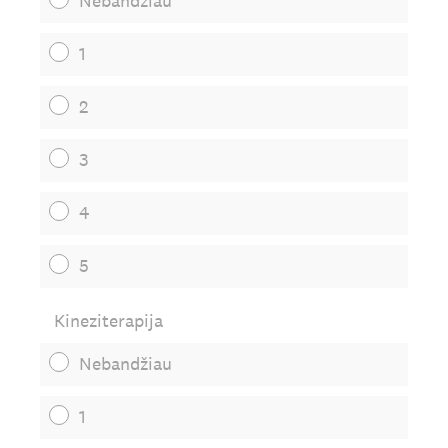
Nebandžiau
1
2
3
4
5
Kineziterapija
Nebandžiau
1