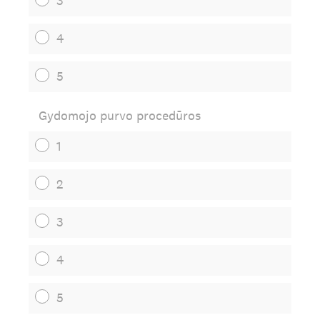
3
4
5
Gydomojo purvo procedūros
1
2
3
4
5