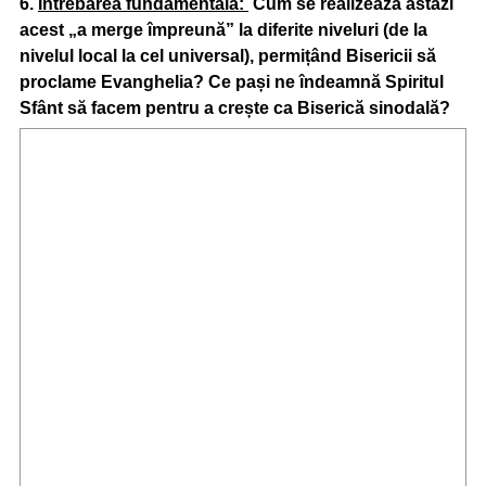
Question
6
.
Întrebarea fundamentală:
Cum se realizează astăzi
acest „a merge împreună” la diferite niveluri (de la
Title
nivelul local la cel universal), permițând Bisericii să
proclame Evanghelia? Ce pași ne îndeamnă Spiritul
Sfânt să facem pentru a crește ca Biserică sinodală?