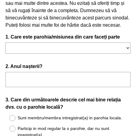
sau mai multe dintre acestea. Nu ezitați să oferiți timp și
să vă rugați înainte de a completa. Dumnezeu să vă
binecuvânteze și să binecuvânteze acest parcurs sinodal.
Puteți folosi mai multe foi de hârtie dacă este necesar.
Question
1
.
Care este parohia/misiunea din care faceți parte
Title
Question
2
.
Anul nașterii?
Title
Question
3
.
Care din următoarele descrie cel mai bine relația
dvs. cu o parohie locală?
Title
Sunt membru/membra intregistrat(a) in parohia locala.
Particip in mod regular la o parohie, dar nu sunt
inregistrat(a).