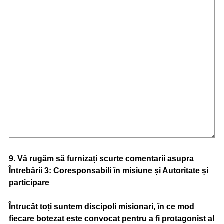
Question
9
.
Vă rugăm să furnizați scurte comentarii asupra
Întrebării 3: Coresponsabili în misiune și Autoritate și
Title
participare
Întrucât toți suntem discipoli misionari, în ce mod
fiecare botezat este convocat pentru a fi protagonist al