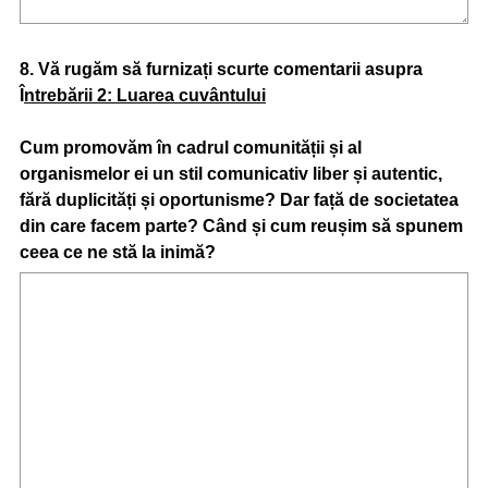
Question
8
.
Vă rugăm să furnizați scurte comentarii asupra
Î
ntrebării 2: Luarea cuvântului
Title
Cum promovăm în cadrul comunității și al
organismelor ei un stil comunicativ liber și autentic,
fără duplicități și oportunisme? Dar față de societatea
din care facem parte? Când și cum reușim să spunem
ceea ce ne stă la inimă?