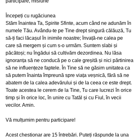
participare, misiune
Începeți cu rugăciunea
Stăm înaintea Ta, Spirite Sfinte, acum când ne adunăm în
numele Tău. Avându-te pe Tine drept singură călăuză, Tu
să-ți faci lăcașul în inimile noastre; învață-ne calea pe
care să mergem și cum s-o urmăm. Suntem slabi și
păcătoși; nu îngădui să cultivăm dezordinea. Nu lăsa
ignoranța să ne conducă pe o cale greșită și nici părtinirea
să ne influențeze faptele. În Tine să ne găsim unitatea ca
să putem înainta împreună spre viața veșnică, fără să ne
abatem de la calea adevărului și de la ceea ce este drept.
Toate acestea le cerem de la Tine, Tu care lucrezi în orice
timp și în orice loc, în unire cu Tatăl și cu Fiul, în vecii
vecilor. Amin.
Vă mulțumim pentru participare!
Acest chestionar are 15 întrebări. Puteți răspunde la una