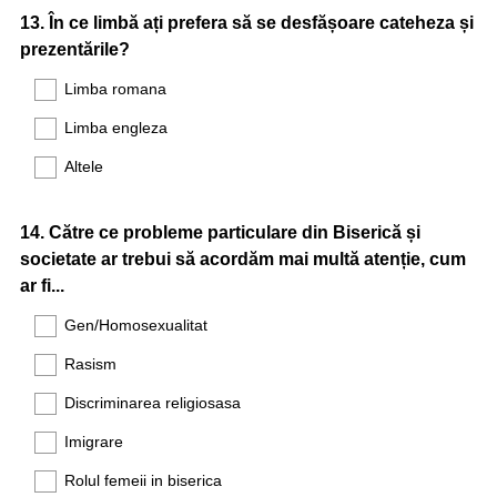
Question
13
.
În ce limbă ați prefera să se desfășoare cateheza și
prezentările?
Title
Limba romana
Limba engleza
Altele
Question
14
.
Către ce probleme particulare din Biserică și
societate ar trebui să acordăm mai multă atenție, cum
Title
ar fi...
Gen/Homosexualitat
Rasism
Discriminarea religiosasa
Imigrare
Rolul femeii in biserica