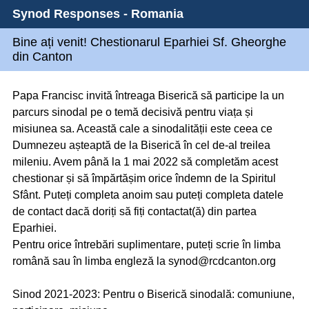
Synod Responses - Romania
Bine ați venit! Chestionarul Eparhiei Sf. Gheorghe
din Canton
Papa Francisc invită întreaga Biserică să participe la un
parcurs sinodal pe o temă decisivă pentru viața și
misiunea sa. Această cale a sinodalității este ceea ce
Dumnezeu așteaptă de la Biserică în cel de-al treilea
mileniu. Avem până la 1 mai 2022 să completăm acest
chestionar și să împărtășim orice îndemn de la Spiritul
Sfânt. Puteți completa anoim sau puteți completa datele
de contact dacă doriți să fiți contactat(ă) din partea
Eparhiei.
Pentru orice întrebări suplimentare, puteți scrie în limba
română sau în limba engleză la synod@rcdcanton.org
Sinod 2021-2023: Pentru o Biserică sinodală: comuniune,