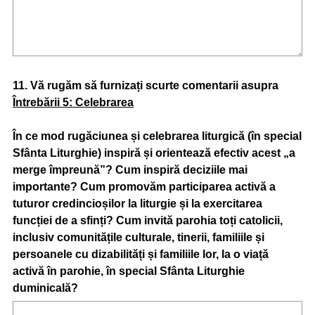
Question
11
.
Vă rugăm să furnizați scurte comentarii asupra
Întrebării 5: Celebrarea
Title
În ce mod rugăciunea și celebrarea liturgică (în special
Sfânta Liturghie) inspiră și orientează efectiv acest „a
merge împreună”? Cum inspiră deciziile mai
importante? Cum promovăm participarea activă a
tuturor credincioșilor la liturgie și la exercitarea
funcției de a sfinți? Cum invită parohia toți catolicii,
inclusiv comunitățile culturale, tinerii, familiile și
persoanele cu dizabilități și familiile lor, la o viață
activă în parohie, în special Sfânta Liturghie
duminicală?