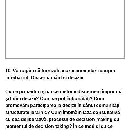
Question
10
.
Vă rugăm să furnizați scurte comentarii asupra
Întrebării 4: Discernământ și decizie
Title
Cu ce proceduri și cu ce metode discernem împreună
și luăm decizii? Cum se pot îmbunătăți? Cum
promovăm participarea la decizii în sânul comunității
structurate ierarhic? Cum îmbinăm faza consultativă
cu cea deliberativă, procesul de decision-making cu
momentul de decision-taking? În ce mod și cu ce