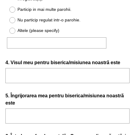
Particip in mai multe parohii.
Nu particip regulat intr-o parohie.
Altele (please specify)
Question
4
.
Visul meu pentru biserica/misiunea noastră este
Title
Question
5
.
Îngrijorarea mea pentru biserica/misiunea noastră
este
Title