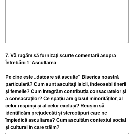
Question
7
.
Vă rugăm să furnizați scurte comentarii asupra
Întreb
ării 1: Ascultarea
Title
Pe cine este „datoare să asculte” Biserica noastră
particulară? Cum sunt ascultați laicii, îndeosebi tinerii
și femeile? Cum integrăm contribuția consacratelor și
a consacraților? Ce spațiu are glasul minorităților, al
celor respinși și al celor excluși? Reușim să
identificăm prejudecăți și stereotipuri care ne
împiedică ascultarea? Cum ascultăm contextul social
și cultural în care trăim?