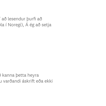
í að lesendur þurfi að
la í Noregi), Á ég að setja
að kanna þetta heyra
u varðandi áskrift eða ekki