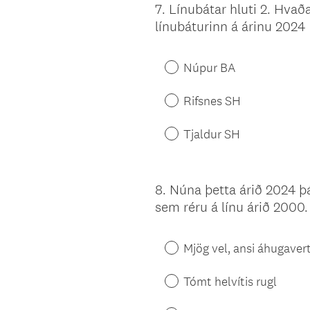
7
.
Línubátar hluti 2. Hvað
Question
línubáturinn á árinu 2024
Title
Núpur BA
Rifsnes SH
Tjaldur SH
8
.
Núna þetta árið 2024 þá
Question
sem réru á línu árið 2000.
Title
Mjög vel, ansi áhugaver
Tómt helvítis rugl