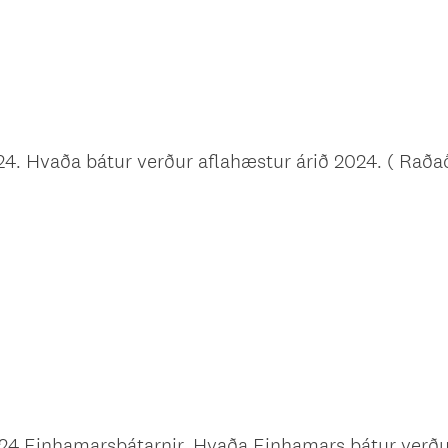
024. Hvaða bátur verður aflahæstur árið 2024. ( Raðað
2024.Einhamarsbátarnir. Hvaða Einhamars bátur verðu