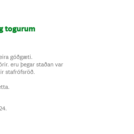
og togurum
eira góðgæti.
órir. eru þegar staðan var
ir stafrófsröð.
tta.
24.