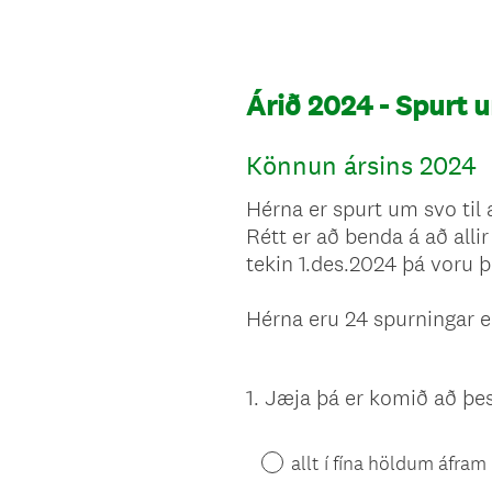
Árið 2024 - Spurt 
Könnun ársins 2024
Hérna er spurt um svo ti
Rétt er að benda á að alli
tekin 1.des.2024 þá voru þe
Hérna eru 24 spurningar e
1
.
Jæja þá er komið að þe
Question
Title
allt í fína höldum áfram