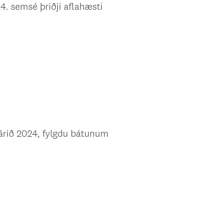
4. semsé þriðji aflahæsti
 árið 2024, fylgdu bátunum