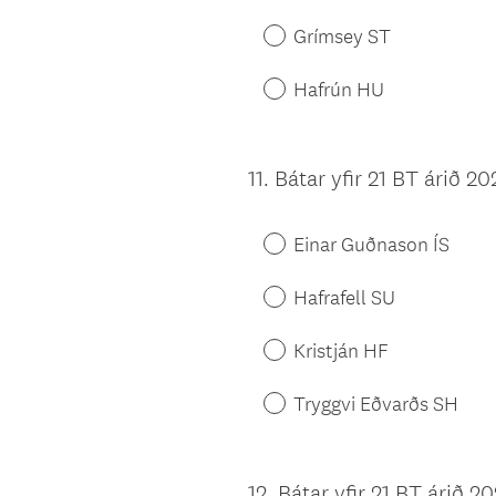
Grímsey ST
Hafrún HU
11
.
Bátar yfir 21 BT árið 2
Question
Title
Einar Guðnason ÍS
Hafrafell SU
Kristján HF
Tryggvi Eðvarðs SH
12
.
Bátar yfir 21 BT árið 
Question