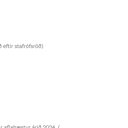
 eftir stafrófsröð)
r aflahæstur árið 2024, (