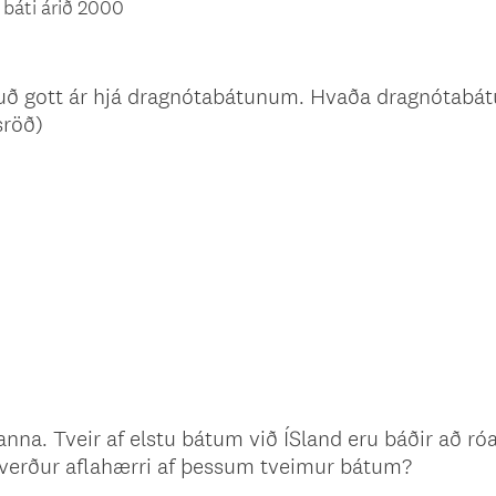
á báti árið 2000
uð gott ár hjá dragnótabátunum. Hvaða dragnótabátu
sröð)
na. Tveir af elstu bátum við ÍSland eru báðir að ró
verður aflahærri af þessum tveimur bátum?