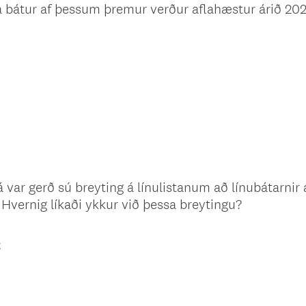
a bátur af þessum þremur verður aflahæstur árið 202
 var gerð sú breyting á línulistanum að línubátarnir
 Hvernig líkaði ykkur við þessa breytingu?
t