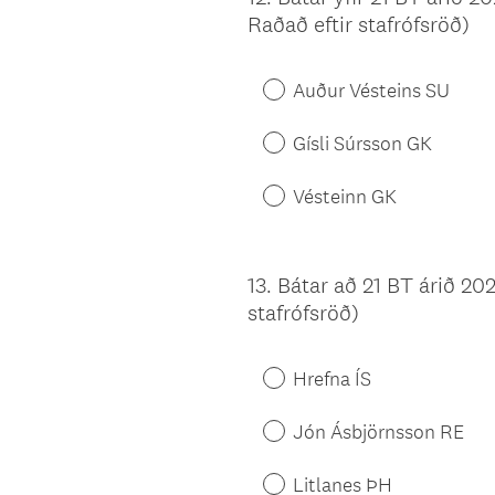
Raðað eftir stafrófsröð)
Title
Auður Vésteins SU
Gísli Súrsson GK
Vésteinn GK
13
.
Bátar að 21 BT árið 202
Question
stafrófsröð)
Title
Hrefna ÍS
Jón Ásbjörnsson RE
Litlanes ÞH