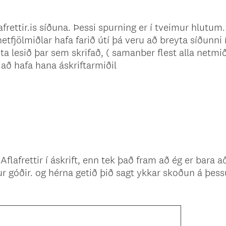
afrettir.is síðuna. Þessi spurning er í tveimur hlutum.
etfjölmiðlar hafa farið útí þá veru að breyta síðunni 
eta lesið þar sem skrifað, ( samanber flest alla netmið
m að hafa hana áskriftarmiðil
Aflafrettir í áskrift, enn tek það fram að ég er bara 
r góðir. og hérna getið þið sagt ykkar skoðun á þess