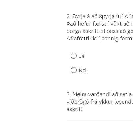
2
.
Byrja á að spyrja útí Afl
Question
Það hefur færst í vöxt að n
Title
borga áskrift til þess að g
Aflafrettir.is í þannig for
Já
Nei.
3
.
Meira varðandi að setja 
Question
viðbrögð frá ykkur lesendu
Title
áskrift