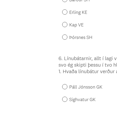
Erling KE
Kap VE
Þórsnes SH
6
.
Línubátarnir, allt í lag
Question
svo ég skipti þessu í tvo h
Title
1. Hvaða línubátur verður
Páll Jónsson GK
Sighvatur GK