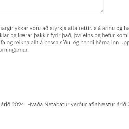
rgir ykkar voru að styrkja aflafrettir.is á árinu og h
klar og kærar þakkir fyrir það, því eins og hefur komi
ifa og reikna allt á þessa síðu. ég hendi hérna inn 
rningarnar.
rið 2024. Hvaða Netabátur verður aflahæstur árið 2