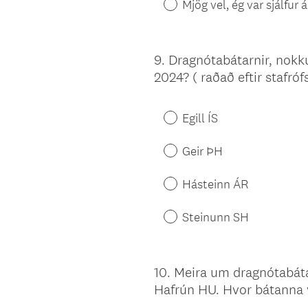
Mjög vel, ég var sjálfur 
9
.
Dragnótabátarnir, nokk
Question
2024? ( raðað eftir stafróf
Title
Egill ÍS
Geir ÞH
Hásteinn ÁR
Steinunn SH
10
.
Meira um dragnótabátan
Question
Hafrún HU. Hvor bátanna 
Title