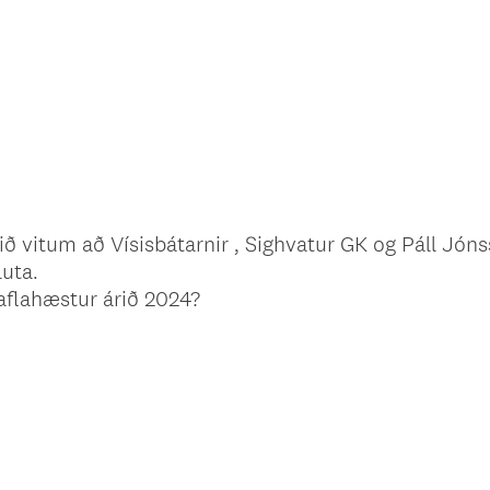
i við vitum að Vísisbátarnir , Sighvatur GK og Páll Jó
luta.
 aflahæstur árið 2024?