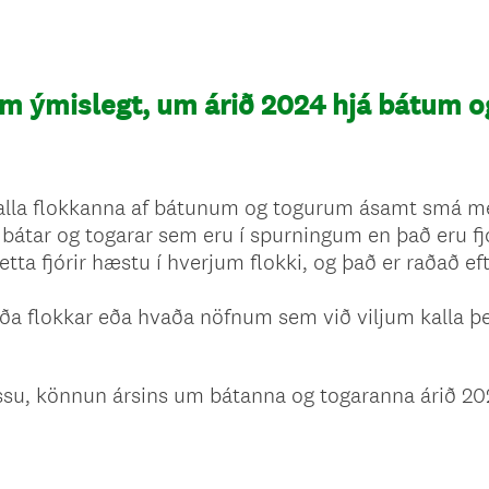
um ýmislegt, um árið 2024 hjá bátum 
l alla flokkanna af bátunum og togurum ásamt smá m
r bátar og togarar sem eru í spurningum en það eru fj
tta fjórir hæstu í hverjum flokki, og það er raðað eft
ða flokkar eða hvaða nöfnum sem við viljum kalla þe
ssu, könnun ársins um bátanna og togaranna árið 20