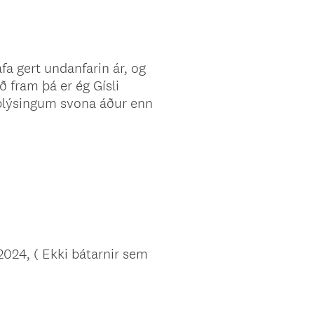
afa gert undanfarin ár, og
ð fram þá er ég Gísli
upplýsingum svona áður enn
024, ( Ekki bátarnir sem