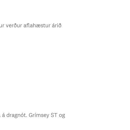
r verður aflahæstur árið
a á dragnót. Grímsey ST og