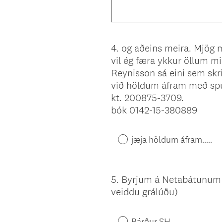
4
.
og aðeins meira. Mjög ma
Question
vil ég færa ykkur öllum mi
Title
Reynisson sá eini sem skr
við höldum áfram með spu
kt. 200875-3709.
bók 0142-15-380889
jæja höldum áfram.....
5
.
Byrjum á Netabátunum á
Question
veiddu grálúðu)
Title
Bárður SH