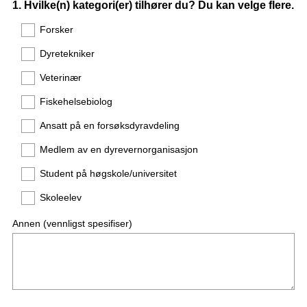
Question
1
.
Hvilke(n) kategori(er) tilhører du? Du kan velge flere.
Title
Forsker
Dyretekniker
Veterinær
Fiskehelsebiolog
Ansatt på en forsøksdyravdeling
Medlem av en dyrevernorganisasjon
Student på høgskole/universitet
Skoleelev
Annen (vennligst spesifiser)