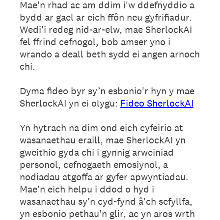
Mae'n rhad ac am ddim i'w ddefnyddio a
bydd ar gael ar eich ffôn neu gyfrifiadur.
Wedi'i redeg nid-ar-elw, mae SherlockAI
fel ffrind cefnogol, bob amser yno i
wrando a deall beth sydd ei angen arnoch
chi.
Dyma fideo byr sy’n esbonio'r hyn y mae
SherlockAI yn ei olygu:
Fideo SherlockAI
Yn hytrach na dim ond eich cyfeirio at
wasanaethau eraill, mae SherlockAI yn
gweithio gyda chi i gynnig arweiniad
personol, cefnogaeth emosiynol, a
nodiadau atgoffa ar gyfer apwyntiadau.
Mae'n eich helpu i ddod o hyd i
wasanaethau sy'n cyd-fynd â'ch sefyllfa,
yn esbonio pethau'n glir, ac yn aros wrth