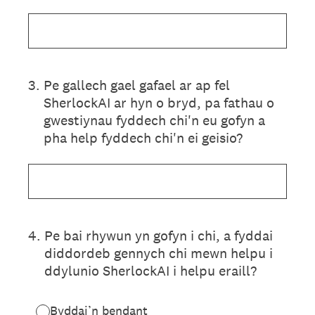
3
.
Pe gallech gael gafael ar ap fel
SherlockAI ar hyn o bryd, pa fathau o
gwestiynau fyddech chi'n eu gofyn a
pha help fyddech chi'n ei geisio?
4
.
Pe bai rhywun yn gofyn i chi, a fyddai
diddordeb gennych chi mewn helpu i
ddylunio SherlockAI i helpu eraill?
Byddai’n bendant