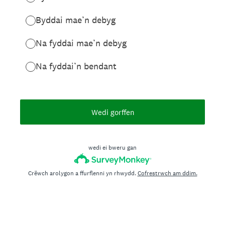
Byddai mae’n debyg
Na fyddai mae’n debyg
Na fyddai’n bendant
Wedi gorffen
wedi ei bweru gan
Crëwch arolygon a ffurflenni yn rhwydd.
Cofrestrwch am ddim.