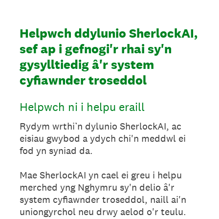
Helpwch ddylunio SherlockAI,
sef ap i gefnogi'r rhai sy'n
gysylltiedig â'r system
cyfiawnder troseddol
Helpwch ni i helpu eraill
Rydym wrthi’n dylunio SherlockAI, ac
eisiau gwybod a ydych chi'n meddwl ei
fod yn syniad da.
Mae SherlockAI yn cael ei greu i helpu
merched yng Nghymru sy'n delio â'r
system cyfiawnder troseddol, naill ai'n
uniongyrchol neu drwy aelod o'r teulu.