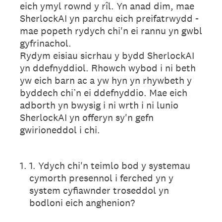
eich ymyl rownd y rîl. Yn anad dim, mae
SherlockAI yn parchu eich preifatrwydd -
mae popeth rydych chi'n ei rannu yn gwbl
gyfrinachol.
Rydym eisiau sicrhau y bydd SherlockAI
yn ddefnyddiol. Rhowch wybod i ni beth
yw eich barn ac a yw hyn yn rhywbeth y
byddech chi’n ei ddefnyddio. Mae eich
adborth yn bwysig i ni wrth i ni lunio
SherlockAI yn offeryn sy'n gefn
gwirioneddol i chi.
1
.
1. Ydych chi'n teimlo bod y systemau
cymorth presennol i ferched yn y
system cyfiawnder troseddol yn
bodloni eich anghenion?