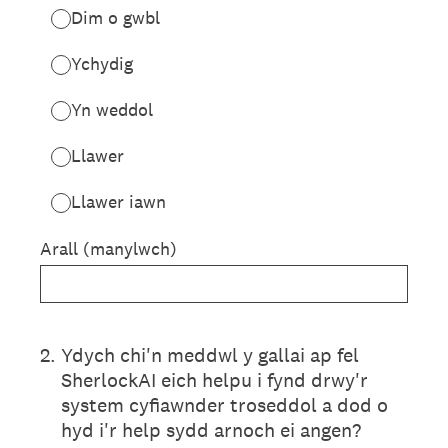
Dim o gwbl
Ychydig
Yn weddol
Llawer
Llawer iawn
Arall (manylwch)
2
.
Ydych chi'n meddwl y gallai ap fel
SherlockAI eich helpu i fynd drwy'r
system cyfiawnder troseddol a dod o
hyd i'r help sydd arnoch ei angen?