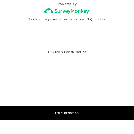
Powered by
Create surveys and forms with ease.
Sign up free.
Privacy
&
Cookie Notice
Current Progress,
0 of 2 answered