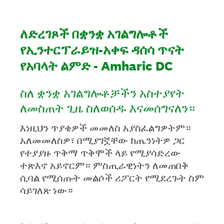
ለድረገጾች በቋንቋ አገልግሎቶች
የኢንተርፕራይዝ-አቀፍ ዳሰሳ ጥናት
የአባላት ልምድ - Amharic DC
ስለ ቋንቋ አገልግሎቶቻችን አስተያየት
ለመስጠት ጊዜ ስለወሰዱ እናመሰግናለን።
እነዚህን ጥያቄዎች መመለስ አያስፈልግዎትም።
አለመመለስዎ፣ በሚያገኟቸው ከጤንነትዎ ጋር
የተያያዙ ጥቅማ ጥቅሞች ላይ የሚያሳድረው
ተጽእኖ አይኖርም። ምስጢራዊነትን ለመጠበቅ
ሲባል የሚሰጡት መልሶች ሪፖርት የሚደረጉት ስም
ሳይገለጽ ነው።