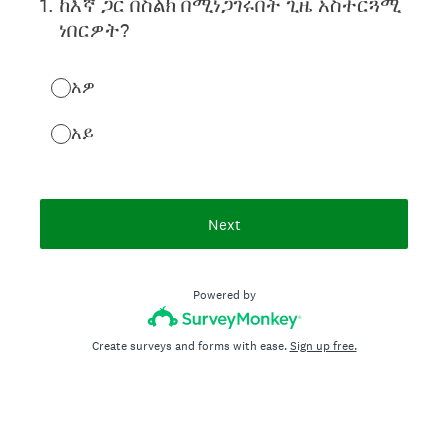
1
.
ከእኛ ጋር በስልክ በሚነጋገሩበት ጊዜ አስተርጓሚ
ነበርዎት?
አዎ
አይ
Next
Powered by
Create surveys and forms with ease.
Sign up free.