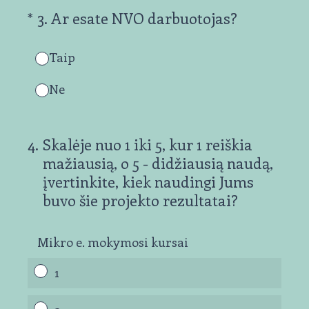
(Privaloma.)
*
3
.
Ar esate NVO darbuotojas?
Taip
Ne
4
.
Skalėje nuo 1 iki 5, kur 1 reiškia
mažiausią, o 5 - didžiausią naudą,
įvertinkite, kiek naudingi Jums
buvo šie projekto rezultatai?
Mikro e. mokymosi kursai
1