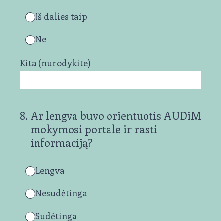
Iš dalies taip
Ne
Kita (nurodykite)
8
.
Ar lengva buvo orientuotis AUDiM
mokymosi portale ir rasti
informaciją?
Lengva
Nesudėtinga
Sudėtinga