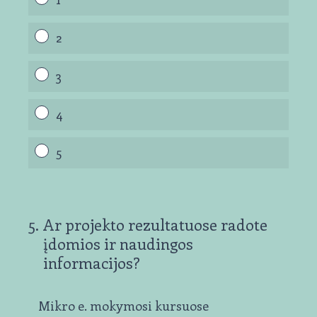
2
3
4
5
5
.
Ar projekto rezultatuose radote
įdomios ir naudingos
informacijos?
Mikro e. mokymosi kursuose