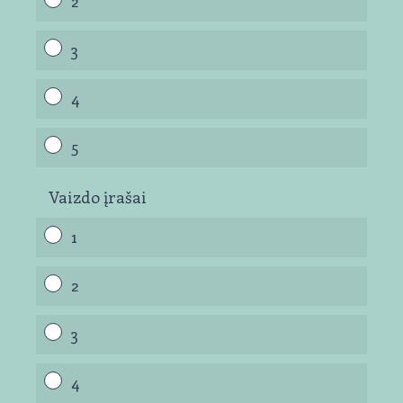
2
3
4
5
Vaizdo įrašai
1
2
3
4