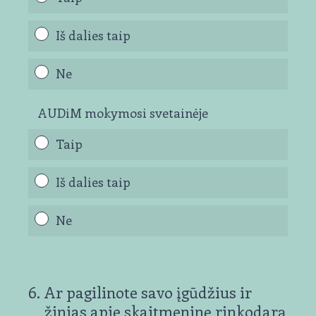
Iš dalies taip
Ne
AUDiM mokymosi svetainėje
Taip
Iš dalies taip
Ne
6
.
Ar pagilinote savo įgūdžius ir
žinias apie skaitmeninę rinkodarą