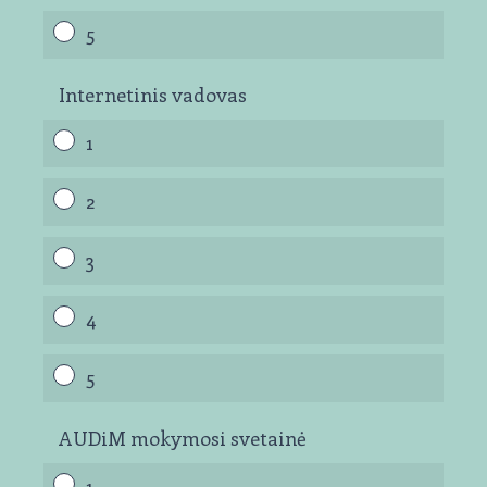
5
Internetinis vadovas
1
2
3
4
5
AUDiM mokymosi svetainė
1