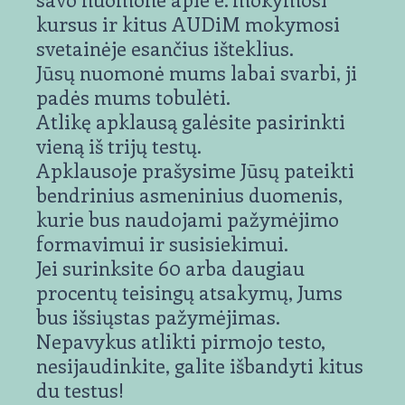
kursus ir kitus AUDiM mokymosi
svetainėje esančius išteklius.
Jūsų nuomonė mums labai svarbi, ji
padės mums tobulėti.
Atlikę apklausą galėsite pasirinkti
vieną iš trijų testų.
Apklausoje prašysime Jūsų pateikti
bendrinius asmeninius duomenis,
kurie bus naudojami pažymėjimo
formavimui ir susisiekimui.
Jei surinksite 60 arba daugiau
procentų teisingų atsakymų, Jums
bus išsiųstas pažymėjimas.
Nepavykus atlikti pirmojo testo,
nesijaudinkite, galite išbandyti kitus
du testus!