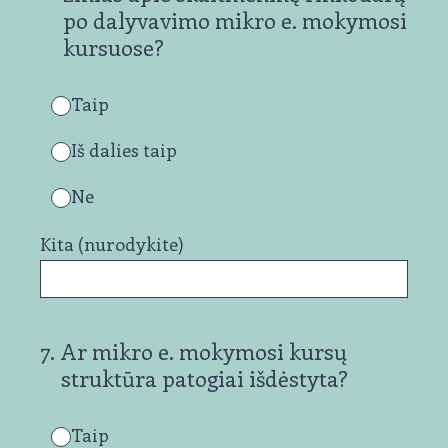
po dalyvavimo mikro e. mokymosi
kursuose?
Taip
Iš dalies taip
Ne
Kita (nurodykite)
7
.
Ar mikro e. mokymosi kursų
struktūra patogiai išdėstyta?
Taip