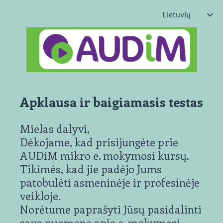
Apklausa ir baigiamasis testas
Mielas dalyvi,
Dėkojame, kad prisijungėte prie
AUDiM mikro e. mokymosi kursų.
Tikimės, kad jie padėjo Jums
patobulėti asmeninėje ir profesinėje
veikloje.
Norėtume paprašyti Jūsų pasidalinti
savo nuomone apie e. mokymosi