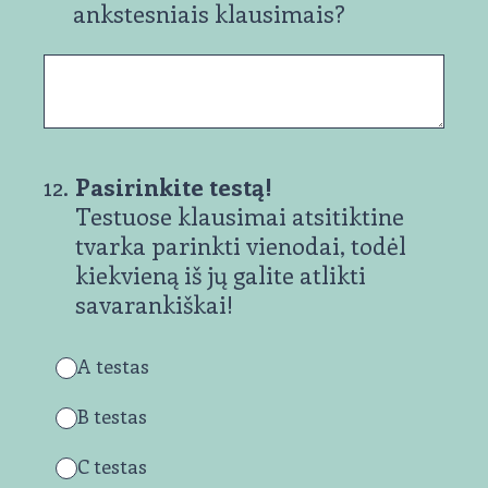
ankstesniais klausimais?
12
.
Pasirinkite testą!
Testuose klausimai atsitiktine
tvarka parinkti vienodai, todėl
kiekvieną iš jų galite atlikti
savarankiškai!
A testas
B testas
C testas