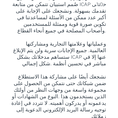
ﺣ0ﺘ1ﻰ ICAP ﺻُﻤﻢ اﺳﺘﺒﻴﺎن ﺗﺘﻤﻜﻦ ﻣﻦ ﻣﺘﺎﺑﻌﺔ
ﺗﻘﺪﻣﻚ ﺑﺴﻬﻮﻟﺔ. وﻧﺸﺠﻌﻚ ﻋﻠﻰ اﻹﺟﺎﺑﺔ ﻋﻠﻰ
أﻛﺒﺮ ﻋﺪد ﻣﻤﻜﻦ ﻣﻦ اﻷﺳﺌﻠﺔ ﻟﻤﺴﺎﻋﺪﺗﻨﺎ ﻓﻲ
ﺗﻜﻮﻳﻦ ﺻﻮرة ﻗﻮﻳﺔ وﻣﻤﺜﻠﺔ ﻟﻠﻤﺴﺘﺨﺪﻣﻴﻦ
.وأﺻﺤﺎب اﻟﻤﺼﻠﺤﺔ ﻓﻲ ﺟﻤﻴﻊ أﻧﺤﺎء اﻟﻘﻄﺎع
وﻋﻤﻠﻴﺎﺗﻬﺎ وﻋﻼﻣﺘﻬﺎ اﻟﺘﺠﺎرﻳﺔ وﻣﺸﺎرﻛﺘﻬﺎ
اﻟﻌﺎﻟﻤﻴﺔ. ﺟﻤﻴﻊ اﻹﺟﺎﺑﺎت ﺳﺮﻳﺔ وﻟﻦ ﻳﺘﻢ اﻹﺑﻼغ
ﻋﻨﻬﺎ إﻻ ﻓﻲ ICAP ﺳﺘﺴﺎﻫﻢ ﻣﺪﺧﻼﺗﻚ ﺑﺸﻜﻞ
ﻣﺒﺎﺷﺮ ﻓﻲ ﺗﺤﺴﻴﻦ أﻧﻈﻤﺔ .ﺷﻜﻞ إﺟﻤﺎﻟﻲ
ﻧﺸﺠﻌﻚ أﻳﻀًﺎ ﻋﻠﻰ ﻣﺸﺎرﻛﺔ ﻫﺬا اﻻﺳﺘﻄﻼع
ﺿﻤﻦ ﺷﺒﻜﺎﺗﻚ ﺣﺘﻰ ﻧﺘﻤﻜﻦ ﻣﻦ اﻟﺤﺼﻮل ﻋﻠﻰ
ﻣﺠﻤﻮﻋﺔ واﺳﻌﺔ ﻣﻦ وﺟﻬﺎت اﻟﻨﻈﺮ ﻣﻦ أوﻟﺌﻚ
اﻟﺬﻳﻦ ﻳﺴﺘﺨﺪﻣﻮن ﻫﺬا .اﻟﻨﻮع ﻣﻦ اﻟﺸﻬﺎدات أو
ﻳﺪﻋﻤﻮﻧﻪ أو ﻳﺪرﻛﻮن أﻫﻤﻴﺘﻪ. ﻻ ﺗﺘﺮدد ﻓﻲ إﻋﺎدة
ﺗﻮﺟﻴﻪ رﺳﺎﻟﺔ اﻟﺒﺮﻳﺪ اﻹﻟﻜﺘﺮوﻧﻲ اﻟﺪﻋﻮﻳﺔ إﻟﻰ
زﻣﻼﺋﻚ