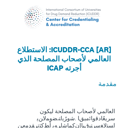
[AR] ICUDDR-CCA: الاستطلاع
العالمي لأصحاب المصلحة الذي
أجرته ICAP
ﻣﻘﺪﻣﺔ
اﻟﻌﺎﻟﻤﻲ ﻷﺻﺤﺎب اﻟﻤﺼﻠﺤﺔ ﻟﻴﻜﻮن
ﺳﺮﻳﻌًﺎدﻗوﺎﺋﻣﺒﻖﺎ .ﺷوﺮًﻳاﺘ،ﻀوﻤﻻﻦﻳ
اﺴﺘﻻﻐﺳﺮﺘﺒقﻴﺎإنﻛﻤﺎﺷﻟﺮﻪﻳ أﻂﻛﺜﺗﺮﻘﺪﻣمﻦ