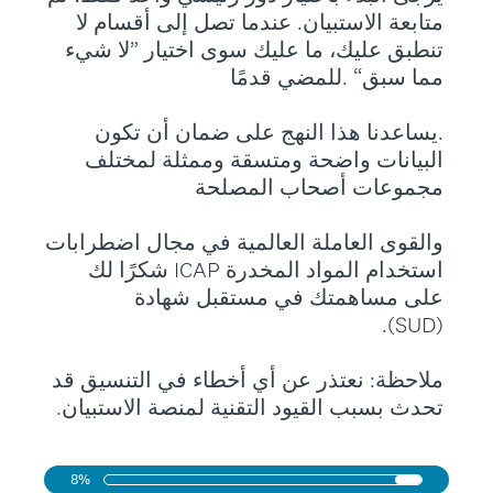
ﻣﺘﺎﺑﻌﺔ اﻻﺳﺘﺒﻴﺎن. ﻋﻨﺪﻣﺎ ﺗﺼﻞ إﻟﻰ أﻗﺴﺎم ﻻ
ﺗﻨﻄﺒﻖ ﻋﻠﻴﻚ، ﻣﺎ ﻋﻠﻴﻚ ﺳﻮى اﺧﺘﻴﺎر ”ﻻ ﺷﻲء
ﻣﻤﺎ ﺳﺒﻖ“ .ﻟﻠﻤﻀﻲ ﻗﺪﻣًﺎ
.ﻳﺴﺎﻋﺪﻧﺎ ﻫﺬا اﻟﻨﻬﺞ ﻋﻠﻰ ﺿﻤﺎن أن ﺗﻜﻮن
اﻟﺒﻴﺎﻧﺎت واﺿﺤﺔ وﻣﺘﺴﻘﺔ وﻣﻤﺜﻠﺔ ﻟﻤﺨﺘﻠﻒ
ﻣﺠﻤﻮﻋﺎت أﺻﺤﺎب اﻟﻤﺼﻠﺤﺔ
واﻟﻘﻮى اﻟﻌﺎﻣﻠﺔ اﻟﻌﺎﻟﻤﻴﺔ ﻓﻲ ﻣﺠﺎل اﺿﻄﺮاﺑﺎت
اﺳﺘﺨﺪام اﻟﻤﻮاد اﻟﻤﺨﺪرة ICAP ﺷﻜﺮًا ﻟﻚ
ﻋﻠﻰ ﻣﺴﺎﻫﻤﺘﻚ ﻓﻲ ﻣﺴﺘﻘﺒﻞ ﺷﻬﺎدة
(SUD).
ملاحظة: نعتذر عن أي أخطاء في التنسيق قد
تحدث بسبب القيود التقنية لمنصة الاستبيان.
8%