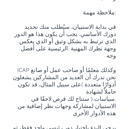
:ﻣﻼﺣﻈﺔ ﻣﻬﻤﺔ
ﻓﻲ ﺑﺪاﻳﺔ اﻻﺳﺘﺒﻴﺎن، ﺳﻴُﻄﻠﺐ ﻣﻨﻚ ﺗﺤﺪﻳﺪ
دورك اﻷﺳﺎﺳﻲ. ﻳﺠﺐ أن ﻳﻜﻮن ﻫﺬا ﻫﻮ اﻟﺪور
اﻟﺬي ﺗﺮﺗﺒﻂ ﺑﻪ ﺑﺸﻜﻞ وﺛﻴﻖ أو اﻟﺬي ﻳﻌﻜﺲ
وﺟﻬﺔ ﻧﻈﺮك اﻟﻤﻬﻨﻴﺔ .اﻟﺮﺋﻴﺴﻴﺔ ﻋﻠﻰ أﻓﻀﻞ
وﺟﻪ
وﻛﺬﻟﻚ ﻣﻌﻠﻤًﺎ أو ﺻﺎﺣﺐ ﻋﻤﻞ أو ﺻﺎﻧﻊ ICAP
ﻧﺤﻦ ﻧﺪرك أن اﻟﻌﺪﻳﺪ ﻣﻦ اﻟﻤﺸﺎرﻛﻴﻦ ﻳﺸﻐﻠﻮن
أدوارًا ﻣﺘﻌﺪدة )ﻋﻠﻰ ﺳﺒﻴﻞ اﻟﻤﺜﺎل، ﻗﺪ ﺗﻜﻮن
ﺣﺎﻣﻼً ﻟﺸﻬﺎدة
.ﺳﻴﺎﺳﺎت.( ﺳﺘﺘﺎح ﻟﻚ ﻓﺮص ﻻﺣﻘًﺎ ﻓﻲ
اﻻﺳﺘﺒﻴﺎن ﻟﻤﺸﺎرﻛﺔ وﺟﻬﺎت ﻧﻈﺮ إﺿﺎﻓﻴﺔ ﻣﻦ
ﻫﺬه اﻷدوار اﻷﺧﺮى
ﻳﺮﺟﻰ اﻟﺒﺪء ﺑﺎﺧﺘﻴﺎر دور رﺋﻴﺴﻲ واﺣﺪ ﻓﻘﻂ، ﺛﻢ