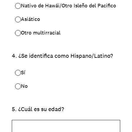
Nativo de Hawái/Otro Isleño del Pacifico
Asiático
Otro multirracial
4
.
¿Se identifica como Hispano/Latino?
Sí
No
5
.
¿Cuál es su edad?