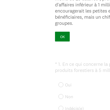
d'affaires inférieur à 1 mi
encouragerait les petites
bénéficiaires, mais un chif
groupes.
OK
*
1
.
En ce qui concerne la 
Question
produits forestiers à 5 mi
Title
Oui
Non
Indécis(e)