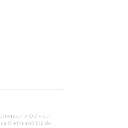
e
d
.
)
a mention « OU » qui
es d’admissibilité de