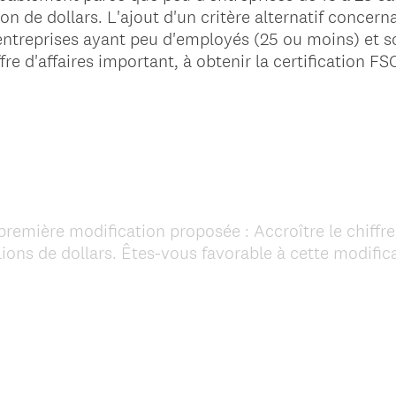
llion de dollars. L'ajout d'un critère alternatif conc
 entreprises ayant peu d'employés (25 ou moins) et 
fre d'affaires important, à obtenir la certification FS
première modification proposée : Accroître le chiffre
llions de dollars. Êtes-vous favorable à cette modific