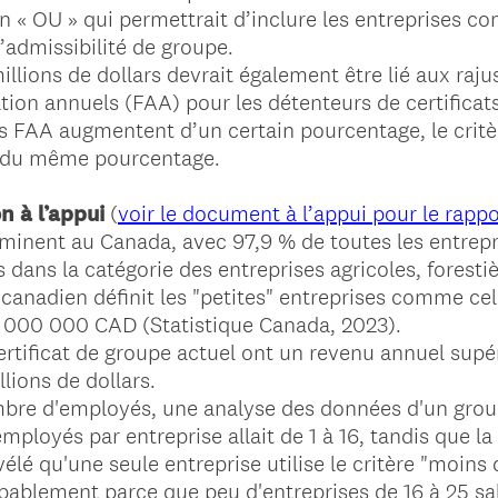
on « OU » qui permettrait d’inclure les entreprises 
’admissibilité de groupe.
 millions de dollars devrait également être lié aux ra
tion annuels (FAA) pour les détenteurs de certificats
es FAA augmentent d’un certain pourcentage, le critèr
 du même pourcentage.
n à l’appui
(
voir le document à l’appui pour le rapp
ominent au Canada, avec 97,9 % de toutes les entrep
 dans la catégorie des entreprises agricoles, foresti
anadien définit les "petites" entreprises comme cel
5 000 000 CAD (Statistique Canada, 2023).
tificat de groupe actuel ont un revenu annuel supéri
lions de dollars.
mbre d'employés, une analyse des données d'un gro
mployés par entreprise allait de 1 à 16, tandis que l
lé qu'une seule entreprise utilise le critère "moins d
bablement parce que peu d'entreprises de 16 à 25 sal