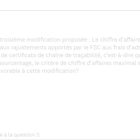
troisième modification proposée : Le chiffre d’affaire
 aux rajustements apportés par le FSC aux frais d’ad
de certificats de chaîne de traçabilité, c’est-à-dire 
ourcentage, le critère de chiffre d’affaires maxima
(
vorable à cette modification?
R
e
q
u
i
r
e
d
e à la question 3.