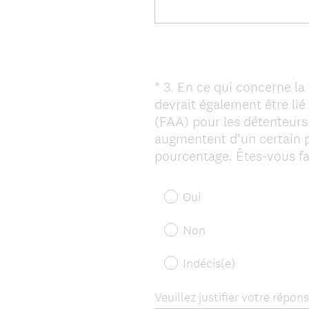
*
3
.
En ce qui concerne la 
Question
devrait également être lié
Title
(FAA) pour les détenteurs 
augmentent d’un certain p
pourcentage. Êtes-vous fa
Oui
Non
Indécis(e)
Veuillez justifier votre répons