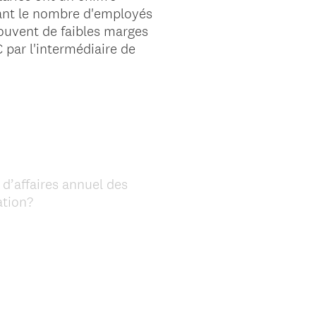
ernant le nombre d'employés
souvent de faibles marges
C par l'intermédiaire de
 d’affaires annuel des
(
ation?
R
e
q
u
i
r