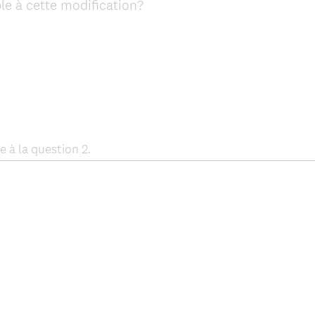
(
le à cette modification?
R
e
q
u
i
r
e
d
e à la question 2.
.
)