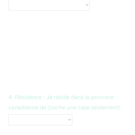
Question
4
.
Résidence : Je réside dans la province
Title
canadienne de (coche une case seulement)