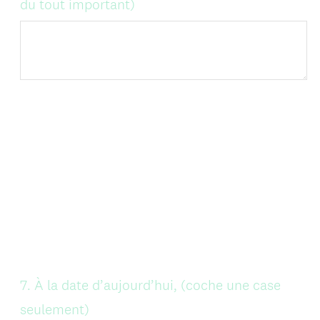
du tout important)
Question
7
.
À la date d’aujourd’hui, (coche une case
Title
seulement)