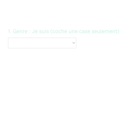
Question
1
.
Genre : Je suis (coche une case seulement)
Title