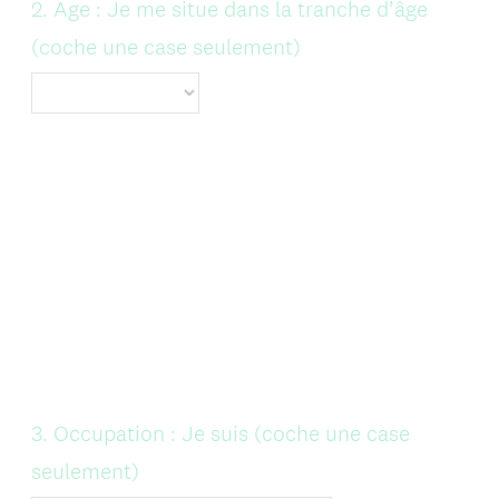
Question
2
.
Age : Je me situe dans la tranche d’âge
Title
(coche une case seulement)
Question
3
.
Occupation : Je suis (coche une case
Title
seulement)