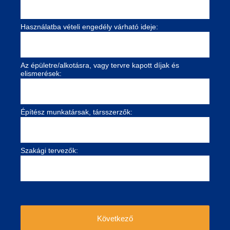
Használatba vételi engedély várható ideje:
Az épületre/alkotásra, vagy tervre kapott díjak és
elismerések:
Építész munkatársak, társszerzők:
Szakági tervezők:
Következő