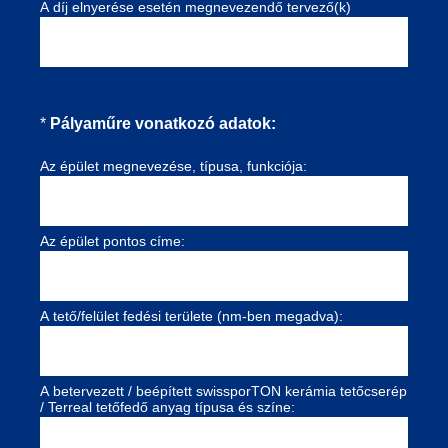
A díj elnyerése esetén megnevezendő tervező(k)
(Előírt.)
*
Pályaműre vonatkozó adatok:
Az épület megnevezése, típusa, funkciója:
Az épület pontos címe:
A tető/felület fedési területe (nm-ben megadva):
A betervezett / beépített swissporTON kerámia tetőcserép
/ Terreal tetőfedő anyag típusa és színe: