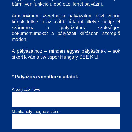
bármilyen funkciójú épülettel lehet pályázni.
Amennyiben szeretne a pályázaton részt venni,
kérjük töltse ki az alábbi űrlapot, illetve küldje el
számunkra a pályázathoz szükséges
dokumentumokat a pályázati kiírásban szereplő
módon.
A pályázathoz – minden egyes pályázónak – sok
sikert kíván a swisspor Hungary SEE Kft.!
(Előírt.)
*
Pályázóra vonatkozó adatok:
A pályázó neve
Munkahely megnevezése