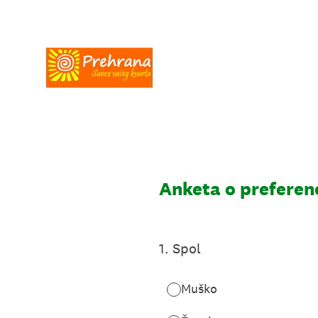
Skip
to
content
Anketa o preferen
1
.
Spol
Muško