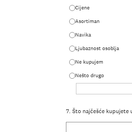
Cijene
Asortiman
Navika
Ljubaznost osoblja
Ne kupujem
Nešto drugo
7
.
Što najčešće kupujete 