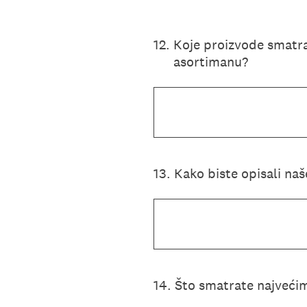
12
.
Koje proizvode smatra
asortimanu?
13
.
Kako biste opisali naše
14
.
Što smatrate najvećim