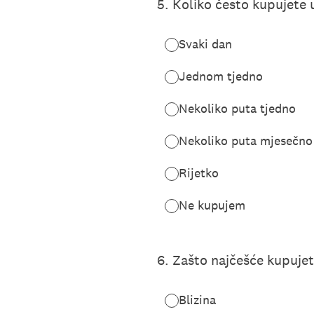
5
.
Koliko često kupujete
Svaki dan
Jednom tjedno
Nekoliko puta tjedno
Nekoliko puta mjesečno
Rijetko
Ne kupujem
6
.
Zašto najčešće kupuje
Blizina