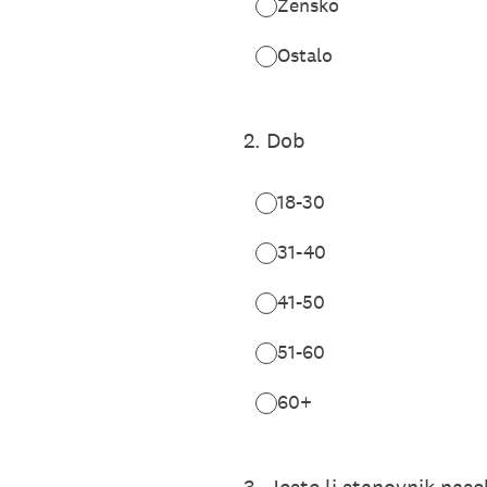
Žensko
Ostalo
2
.
Dob
18-30
31-40
41-50
51-60
60+