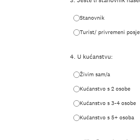
3
.
Jeste li stanovnik nase
Stanovnik
Turist/ privremeni posjet
4
.
U kućanstvu:
Živim sam/a
Kućanstvo s 2 osobe
Kućanstvo s 3-4 osobe
Kućanstvo s 5+ osoba