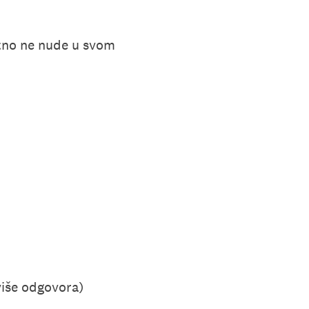
utno ne nude u svom
više odgovora)