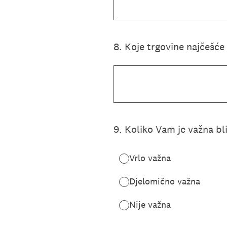
8
.
Koje trgovine najčešće
9
.
Koliko Vam je važna bl
Vrlo važna
Djelomično važna
Nije važna