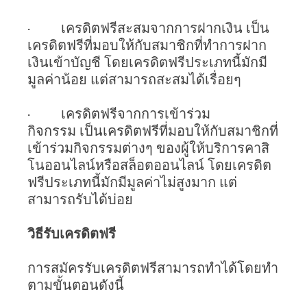
· เครดิตฟรีสะสมจากการฝากเงิน เป็น
เครดิตฟรีที่มอบให้กับสมาชิกที่ทำการฝาก
เงินเข้าบัญชี โดยเครดิตฟรีประเภทนี้มักมี
มูลค่าน้อย แต่สามารถสะสมได้เรื่อยๆ
· เครดิตฟรีจากการเข้าร่วม
กิจกรรม เป็นเครดิตฟรีที่มอบให้กับสมาชิกที่
เข้าร่วมกิจกรรมต่างๆ ของผู้ให้บริการคาสิ
โนออนไลน์หรือสล็อตออนไลน์ โดยเครดิต
ฟรีประเภทนี้มักมีมูลค่าไม่สูงมาก แต่
สามารถรับได้บ่อย
วิธีรับเครดิตฟรี
การสมัครรับเครดิตฟรีสามารถทำได้โดยทำ
ตามขั้นตอนดังนี้