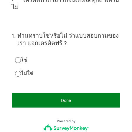
ไม่
1
.
ท่านทราบใช่หรือไม่ ว่าแบบสอบถามของ
เรา แจกเครดิตฟรี ?
ใช่
ไม่ใช่
Done
Powered by