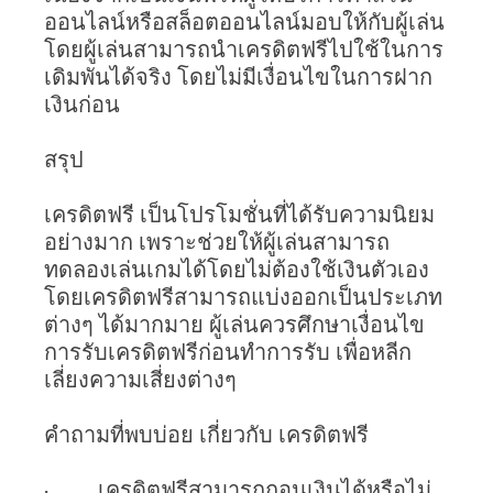
ออนไลน์หรือสล็อตออนไลน์มอบให้กับผู้เล่น
โดยผู้เล่นสามารถนำเครดิตฟรีไปใช้ในการ
เดิมพันได้จริง โดยไม่มีเงื่อนไขในการฝาก
เงินก่อน
สรุป
เครดิตฟรี เป็นโปรโมชั่นที่ได้รับความนิยม
อย่างมาก เพราะช่วยให้ผู้เล่นสามารถ
ทดลองเล่นเกมได้โดยไม่ต้องใช้เงินตัวเอง
โดยเครดิตฟรีสามารถแบ่งออกเป็นประเภท
ต่างๆ ได้มากมาย ผู้เล่นควรศึกษาเงื่อนไข
การรับเครดิตฟรีก่อนทำการรับ เพื่อหลีก
เลี่ยงความเสี่ยงต่างๆ
คำถามที่พบบ่อย เกี่ยวกับ เครดิตฟรี
· เครดิตฟรีสามารถถอนเงินได้หรือไม่