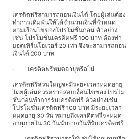
เครดิตฟรีสามารถถอนเงินได้ โดยผู้เล่นต้อง
ทำการเดิมพันให้ได้จำนวนเงินที่กำหนด
ตามเงื่อนไขของโปรโมชั่นก่อน ตัวอย่าง
เช่น โปรโมชั่นเครดิตฟรี 100 บาท ต้องทำ
ยอดเทิร์นโอเวอร์ 20 เท่า จึงจะสามารถถอน
เงินได้ 200 บาท
· เครดิตฟรีหมดอายุหรือไม่
เครดิตฟรีส่วนใหญ่จะมีระยะเวลาหมดอายุ
โดยผู้เล่นควรตรวจสอบเงื่อนไขของโปรโม
ชั่นก่อนทำการรับเครดิตฟรี ตัวอย่างเช่น
โปรโมชั่นเครดิตฟรี 100 บาท มีระยะเวลา
หมดอายุ 30 วัน หมายถึงเครดิตฟรีจะหมด
อายุภายใน 30 วันนับจากวันที่รับเครดิตฟรี
· เครดิตฟรีสามารถใช้เล่นได้ทุกเกมหรือ