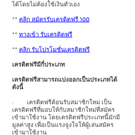
ได้โดยไม่ต้องใช้เงินตัวเอง
**
คลิก สมัครรับเครดิตฟรี 100
**
ทางเข้า รับเครดิตฟรี
**
คลิก รับโปรโมชั่นเครดิตฟรี
เครดิตฟรีมีกี่ประเภท
เครดิตฟรีสามารถแบ่งออกเป็นประเภทได้
ดังนี้
· เครดิตฟรีต้อนรับสมาชิกใหม่ เป็น
เครดิตฟรีที่มอบให้กับสมาชิกใหม่ที่สมัคร
เข้ามาใช้งาน โดยเครดิตฟรีประเภทนี้มักมี
มูลค่าสูง เพื่อเป็นแรงจูงใจให้ผู้เล่นสมัคร
เข้ามาใช้งาน