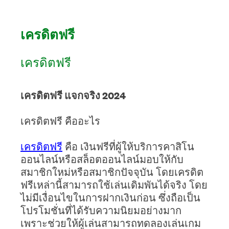
เครดิตฟรี
เครดิตฟรี
เครดิตฟรี แจกจริง 2024
เครดิตฟรี คืออะไร
เครดิตฟรี
คือ เงินฟรีที่ผู้ให้บริการคาสิโน
ออนไลน์หรือสล็อตออนไลน์มอบให้กับ
สมาชิกใหม่หรือสมาชิกปัจจุบัน โดยเครดิต
ฟรีเหล่านี้สามารถใช้เล่นเดิมพันได้จริง โดย
ไม่มีเงื่อนไขในการฝากเงินก่อน ซึ่งถือเป็น
โปรโมชั่นที่ได้รับความนิยมอย่างมาก
เพราะช่วยให้ผู้เล่นสามารถทดลองเล่นเกม