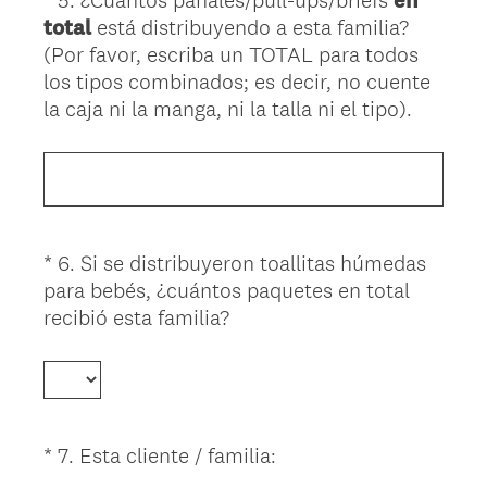
en
Question
r
total
está distribuyendo a esta familia?
Title
e
(Por favor, escriba un TOTAL para todos
d
los tipos combinados; es decir, no cuente
.
(
la caja ni la manga, ni la talla ni el tipo).
)
R
e
q
u
i
*
6
.
Si se distribuyeron toallitas húmedas
Question
r
para bebés, ¿cuántos paquetes en total
Title
e
(
recibió esta familia?
d
R
.
e
)
q
u
i
(
*
7
.
Esta cliente / familia:
Question
r
R
Title