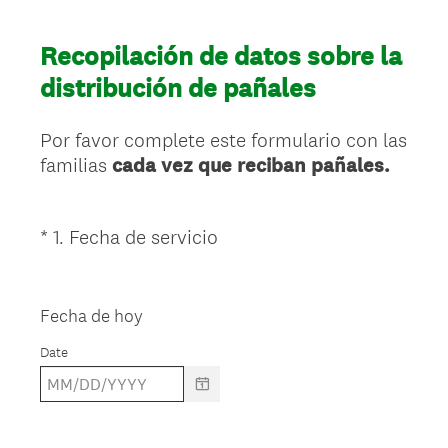
Recopilación de datos sobre la
distribución de pañales
Por favor complete este formulario con las
familias
cada vez que reciban pañales.
(
*
1
.
Fecha de servicio
Question
R
Title
e
q
Fecha de hoy
u
Date
i
r
e
d