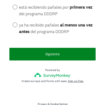
e
e
está recibiendo pañales por
primera vez
d
q
del programa DDDRP
.
u
)
i
ya ha recibido pañales
al menos una vez
r
antes
del programa DDDRP
e
d
.
)
Siguiente
Powered by
Create surveys and forms with ease.
Sign up free.
Privacy
&
Cookie Notice