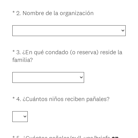
.
)
(
*
2
.
Nombre de la organización
Question
R
Title
e
q
u
i
*
3
.
¿En qué condado (o reserva) reside la
Question
r
(
familia?
Title
e
R
d
e
.
q
)
u
i
(
*
4
.
¿Cuántos niños reciben pañales?
Question
r
R
Title
e
e
d
q
.
u
)
i
*
5
.
¿Cuántos pañales/pull-ups/briefs