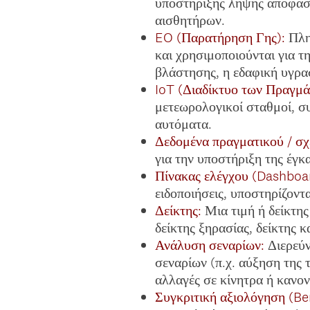
υποστήριξης λήψης αποφάσε
αισθητήρων.
EO (Παρατήρηση Γης):
Πλη
και χρησιμοποιούνται για τ
βλάστησης, η εδαφική υγρασ
IoT (Διαδίκτυο των Πραγμά
μετεωρολογικοί σταθμοί, σ
αυτόματα.
Δεδομένα πραγματικού / σχ
για την υποστήριξη της έγ
Πίνακας ελέγχου (Dashboa
ειδοποιήσεις, υποστηρίζον
Δείκτης:
Μια τιμή ή δείκτης
δείκτης ξηρασίας, δείκτης κ
Ανάλυση σεναρίων:
Διερεύν
σεναρίων (π.χ. αύξηση της 
αλλαγές σε κίνητρα ή κανον
Συγκριτική αξιολόγηση (B