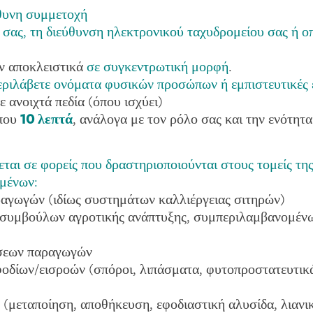
θυνη συμμετοχή
 σας, τη διεύθυνση ηλεκτρονικού ταχυδρομείου σας ή ο
ν αποκλειστικά
σε συγκεντρωτική μορφή
.
ριλάβετε ονόματα φυσικών προσώπων ή εμπιστευτικές ε
 ανοιχτά πεδία (όπου ισχύει)
που
10 λεπτά
, ανάλογα με τον ρόλο σας και την ενότητ
αι σε φορείς που δραστηριοποιούνται στους τομείς της
μένων:
αγωγών (ιδίως συστημάτων καλλιέργειας σιτηρών)
συμβούλων αγροτικής ανάπτυξης, συμπεριλαμβανομέν
ώσεων παραγωγών
δίων/εισροών (σπόροι, λιπάσματα, φυτοπροστατευτικά
 (μεταποίηση, αποθήκευση, εφοδιαστική αλυσίδα, λιανι