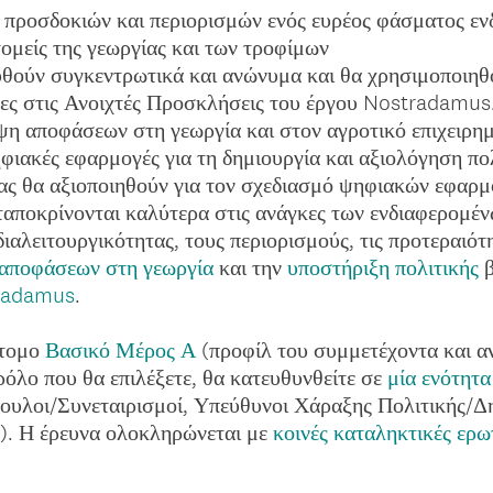
 προσδοκιών και περιορισμών ενός ευρέος φάσματος ε
ομείς της γεωργίας και των τροφίμων
υθούν συγκεντρωτικά και ανώνυμα και θα χρησιμοποιη
ντες στις Ανοιχτές Προσκλήσεις του έργου Nostradamus
η αποφάσεων στη γεωργία και στον αγροτικό επιχειρημ
ιακές εφαρμογές για τη δημιουργία και αξιολόγηση πο
ας θα αξιοποιηθούν για τον σχεδιασμό ψηφιακών εφαρμο
ταποκρίνονται καλύτερα στις ανάγκες των ενδιαφερομέν
ιαλειτουργικότητας, τους περιορισμούς, τις προτεραιότη
αποφάσεων στη γεωργία
και την
υποστήριξη πολιτικής
β
tradamus
.
ντομο
Βασικό Μέρος Α
(προφίλ του συμμετέχοντα και α
όλο που θα επιλέξετε, θα κατευθυνθείτε σε
μία ενότητα
υλοι/Συνεταιρισμοί, Υπεύθυνοι Χάραξης Πολιτικής/Δη
). Η έρευνα ολοκληρώνεται με
κοινές καταληκτικές ερω