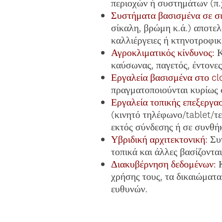
περιοχών ή συστημάτων (π.
Συστήματα βασισμένα σε σι
σίκαλη, βρώμη κ.ά.) αποτε
καλλιέργειες ή κτηνοτροφικ
Αγροκλιματικός κίνδυνος:
Κ
καύσωνας, παγετός, έντονες
Εργαλεία βασισμένα στο cl
πραγματοποιούνται κυρίως 
Εργαλεία τοπικής επεξεργα
(κινητό τηλέφωνο/tablet/τ
εκτός σύνδεσης ή σε συνθή
Υβριδική αρχιτεκτονική:
Συν
τοπικά και άλλες βασίζοντ
Διακυβέρνηση δεδομένων:
Κ
χρήσης τους, τα δικαιώματα
ευθυνών.