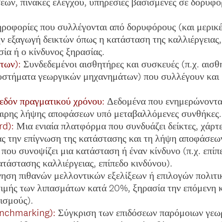
ων, πίνακες ελέγχου, υπηρεσίες βασισμένες σε δορυφο
ροφορίες που συλλέγονται από δορυφόρους (και μερικ
ην εξαγωγή δεικτών όπως η κατάσταση της καλλιέργειας
ία ή ο κίνδυνος ξηρασίας.
των):
Συνδεδεμένοι αισθητήρες και συσκευές (π.χ. αισθ
υστήματα γεωργικών μηχανημάτων) που συλλέγουν και 
εδόν πραγματικού χρόνου:
Δεδομένα που ενημερώνονται
καιρης λήψης αποφάσεων υπό μεταβαλλόμενες συνθήκες.
rd):
Μια ενιαία πλατφόρμα που συνδυάζει δείκτες, χάρτ
τας την επίγνωση της κατάστασης και τη λήψη αποφάσεω
 που συνοψίζει μια κατάσταση ή έναν κίνδυνο (π.χ. επίπ
ατάστασης καλλιέργειας, επίπεδο κινδύνου).
ηση πιθανών μελλοντικών εξελίξεων ή επιλογών πολιτ
τιμής των λιπασμάτων κατά 20%, ξηρασία την επόμενη κ
ισμούς).
enchmarking):
Σύγκριση των επιδόσεων παρόμοιων γεω