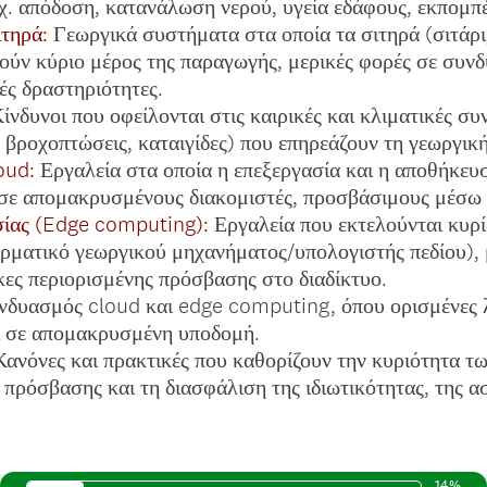
χ. απόδοση, κατανάλωση νερού, υγεία εδάφους, εκπομπέ
τηρά:
Γεωργικά συστήματα στα οποία τα σιτηρά (σιτάρι,
λούν κύριο μέρος της παραγωγής, μερικές φορές σε συν
ές δραστηριότητες.
ίνδυνοι που οφείλονται στις καιρικές και κλιματικές συν
 βροχοπτώσεις, καταιγίδες) που επηρεάζουν τη γεωργικ
oud:
Εργαλεία στα οποία η επεξεργασία και η αποθήκευ
σε απομακρυσμένους διακομιστές, προσβάσιμους μέσω 
σίας (Edge computing):
Εργαλεία που εκτελούνται κυρί
ερματικό γεωργικού μηχανήματος/υπολογιστής πεδίου), 
κες περιορισμένης πρόσβασης στο διαδίκτυο.
δυασμός cloud και edge computing, όπου ορισμένες λ
αι σε απομακρυσμένη υποδομή.
ανόνες και πρακτικές που καθορίζουν την κυριότητα τ
 πρόσβασης και τη διασφάλιση της ιδιωτικότητας, της α
14%