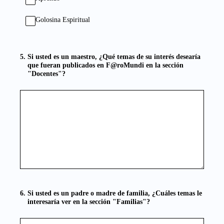
Golosina Espiritual
5
.
Si usted es un maestro, ¿Qué temas de su interés desearía
que fueran publicados en F@roMundi en la sección
"Docentes"?
6
.
Si usted es un padre o madre de familia, ¿Cuáles temas le
interesaría ver en la sección "Familias"?