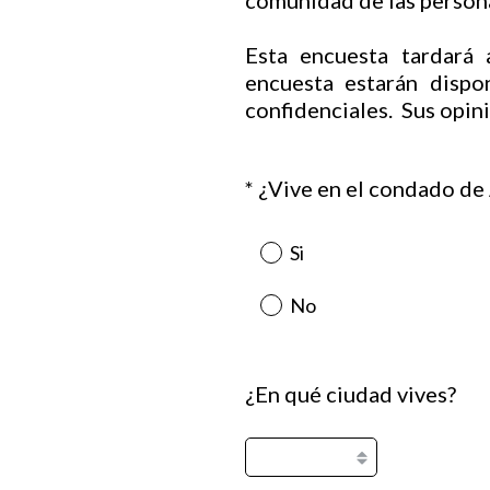
comunidad de las persona
Esta encuesta tardará
encuesta estarán dispo
confidenciales. Sus opin
*
¿Vive en el condado de
Question
Title
Si
No
¿En qué ciudad vives?
Question
Title