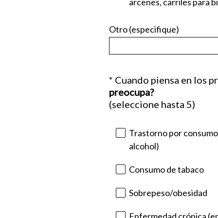
arcenes, carriles para bi
Otro (especifique)
*
Cuando piensa en los
p
Question
preocupa?
Title
(
(seleccione hasta 5)
O
b
Trastorno por consumo 
l
alcohol)
i
g
Consumo de tabaco
a
t
Sobrepeso/obesidad
o
r
Enfermedad crónica (e