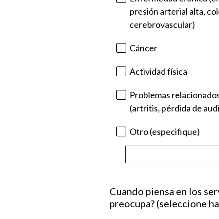
i
presión arterial alta, co
o
cerebrovascular)
)
.
Cáncer
Actividad física
Problemas relacionados
(artritis, pérdida de audi
Otro (especifique)
Cuando piensa en los ser
Question
preocupa? (seleccione ha
Title