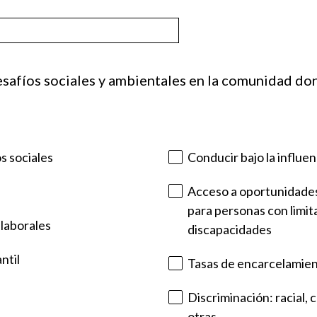
)
.
esafíos
sociales y ambientales
en la comunidad don
s sociales
Conducir bajo la influen
Acceso a oportunidades
para personas con limita
 laborales
discapacidades
ntil
Tasas de encarcelamie
Discriminación: racial, 
otras