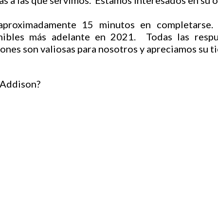
s a las que servimos. Estamos interesados en su o
 aproximadamente 15 minutos en completarse. 
nibles más adelante en 2021. Todas las respu
iones son valiosas para nosotros y apreciamos su t
(
 Addison?
O
b
l
i
g
a
t
o
r
i
o