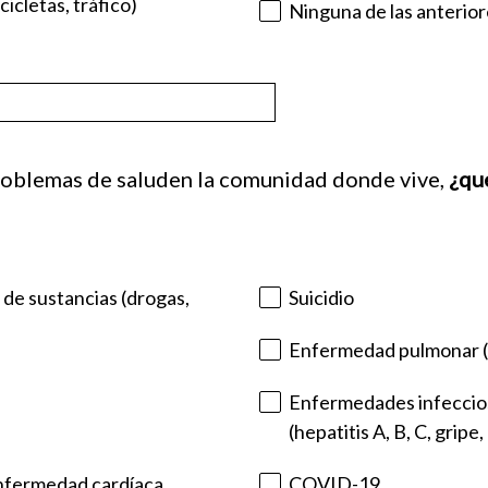
cicletas, tráfico)
Ninguna de las anterio
roblemas de salud
en la comunidad donde vive,
¿qué
de sustancias (drogas,
Suicidio
Enfermedad pulmonar (
Enfermedades infeccio
(hepatitis A, B, C, gripe,
nfermedad cardíaca,
COVID-19