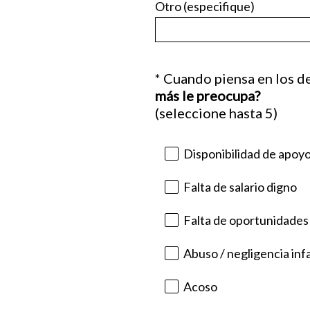
Otro (especifique)
*
Cuando piensa en los d
Question
más le preocupa?
Title
(
(seleccione hasta 5)
O
b
Disponibilidad de apoyo
l
i
Falta de salario digno
g
a
Falta de oportunidades
t
o
Abuso / negligencia infa
r
i
Acoso
o