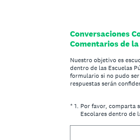
Skip
to
content
Conversaciones Co
Comentarios de l
Nuestro objetivo es escuc
dentro de las Escuelas Pú
formulario si no pudo ser
respuestas serán confiden
(Required.)
*
1
.
Por favor, comparta s
Escolares dentro de 