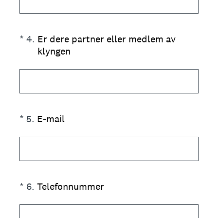
(Required.)
*
4
.
Er dere partner eller medlem av
klyngen
(Required.)
*
5
.
E-mail
(Required.)
*
6
.
Telefonnummer