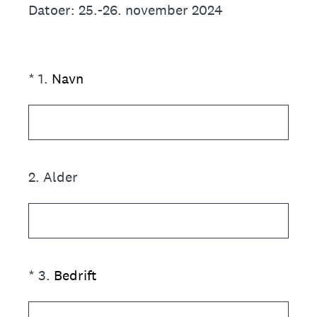
Datoer: 25.-26. november 2024
(Required.)
*
1
.
Navn
2
.
Alder
(Required.)
*
3
.
Bedrift