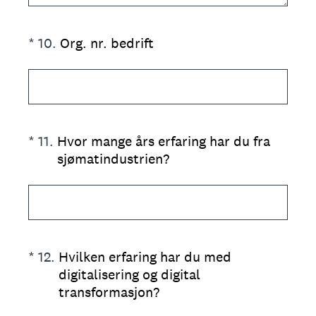
(Required.)
*
10
.
Org. nr. bedrift
(Required.)
*
11
.
Hvor mange års erfaring har du fra
sjømatindustrien?
(Required.)
*
12
.
Hvilken erfaring har du med
digitalisering og digital
transformasjon?