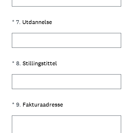
(Required.)
*
7
.
Utdannelse
(Required.)
*
8
.
Stillingstittel
(Required.)
*
9
.
Fakturaadresse