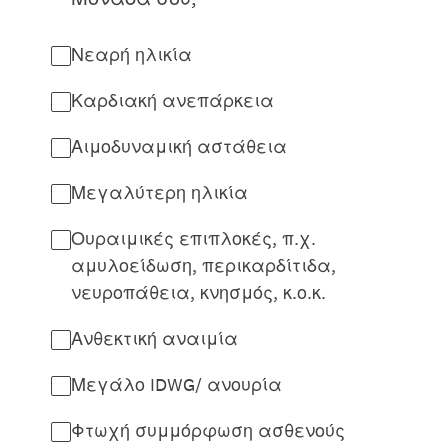
Νεαρή ηλικία
Καρδιακή ανεπάρκεια
Αιμοδυναμική αστάθεια
Μεγαλύτερη ηλικία
Ουραιμικές επιπλοκές, π.χ.
αμυλοείδωση, περικαρδίτιδα,
νευροπάθεια, κνησμός, κ.ο.κ.
Ανθεκτική αναιμία
Μεγάλο IDWG/ ανουρία
Φτωχή συμμόρφωση ασθενούς