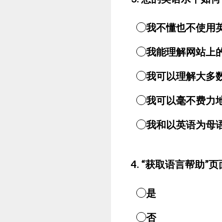
我不懂也不使用
我能理解网站上
我可以理解大多
我可以毫不费力
我和以英语为母
4
.
“获取语言帮助”
是
否