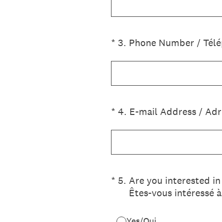
(Required.)
*
3
.
Phone Number / Tél
(Required.)
*
4
.
E-mail Address / Adr
(Required.)
*
5
.
Are you interested in
Êtes-vous intéressé à
Yes/Oui