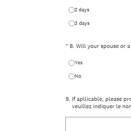
2 days
3 days
(Required.)
*
8
.
Will your spouse or 
Yes
No
9
.
If apllicable, please pr
veuillez indiquer le n