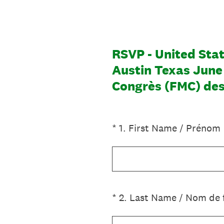
Skip
to
content
RSVP - United Sta
Austin Texas June
Congrès (FMC) des 
(Required.)
*
1
.
First Name / Prénom
(Required.)
*
2
.
Last Name / Nom de 