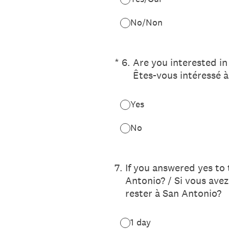
No/Non
(Required.)
*
6
.
Are you interested in
Êtes-vous intéressé 
Yes
No
7
.
If you answered yes to
Antonio? / Si vous ave
rester à San Antonio?
1 day